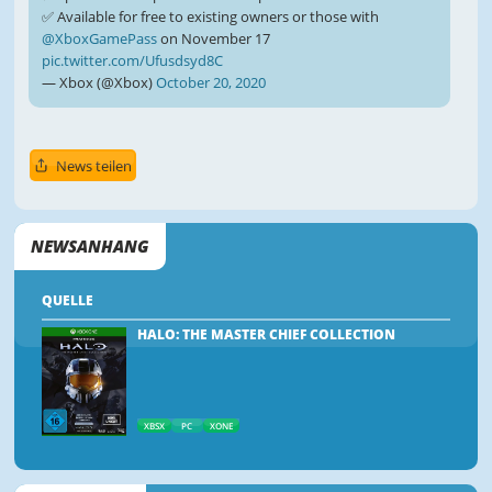
✅ Available for free to existing owners or those with
@XboxGamePass
on November 17
pic.twitter.com/Ufusdsyd8C
— Xbox (@Xbox)
October 20, 2020
News teilen
NEWSANHANG
QUELLE
HALO: THE MASTER CHIEF COLLECTION
XBSX
PC
XONE