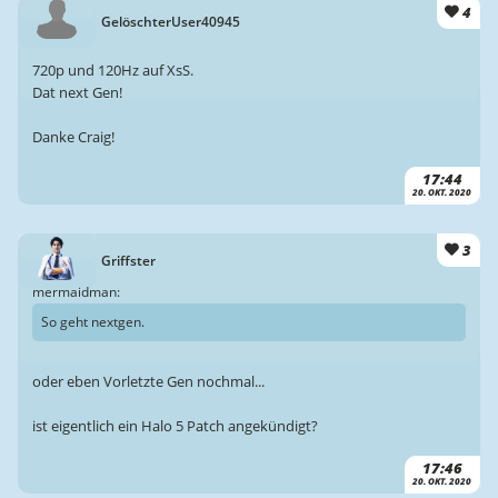
4
GelöschterUser40945
720p und 120Hz auf XsS.
Dat next Gen!
Danke Craig!
17:44
20. OKT. 2020
3
Griffster
mermaidman:
So geht nextgen.
oder eben Vorletzte Gen nochmal...
ist eigentlich ein Halo 5 Patch angekündigt?
17:46
20. OKT. 2020