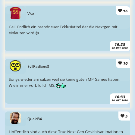
16
Viva
Geil! Endlich ein brandneuer Exklusivtitel der die Nextgen mit
einläuten wird 👍
16:28
20. OKT. 2020
10
EvilRadianc3
Sonys wieder am salzen weil sie keine guten MP Games haben.
Wie immer vorbildlich MS.
16:33
20. OKT. 2020
5
Quaid84
Hoffentlich sind auch diese True Next Gen Gesichtsanimationen