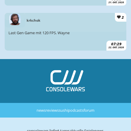
21. OKT. 2020
2
krkchok
Last Gen Game mit 120 FPS. Wayne
07:29
22. OKT. 2020
news
reviews
sushi
podcasts
forum
consolewars liefert tagesaktuelle Spielenews,