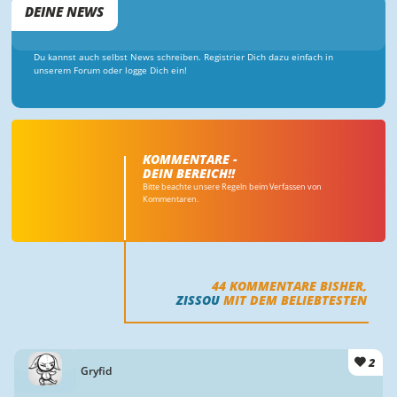
DEINE NEWS
Du kannst auch selbst News schreiben. Registrier Dich dazu einfach in
unserem Forum oder logge Dich ein!
KOMMENTARE -
DEIN BEREICH!!
Bitte beachte unsere Regeln beim Verfassen von
Kommentaren.
44
KOMMENTARE BISHER,
ZISSOU
MIT DEM BELIEBTESTEN
2
Gryfid