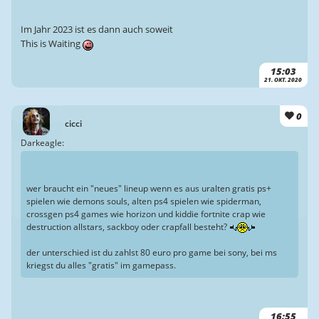
Im Jahr 2023 ist es dann auch soweit
This is Waiting
15:03
21. OKT. 2020
0
cicci
Darkeagle:
wer braucht ein "neues" lineup wenn es aus uralten gratis ps+
spielen wie demons souls, alten ps4 spielen wie spiderman,
crossgen ps4 games wie horizon und kiddie fortnite crap wie
destruction allstars, sackboy oder crapfall besteht?
der unterschied ist du zahlst 80 euro pro game bei sony, bei ms
kriegst du alles "gratis" im gamepass.
16:55