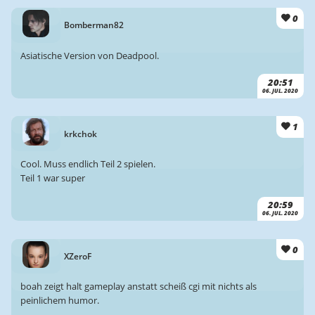
0
Bomberman82
Asiatische Version von Deadpool.
20:51
06. JUL. 2020
1
krkchok
Cool. Muss endlich Teil 2 spielen.
Teil 1 war super
20:59
06. JUL. 2020
0
XZeroF
boah zeigt halt gameplay anstatt scheiß cgi mit nichts als
peinlichem humor.