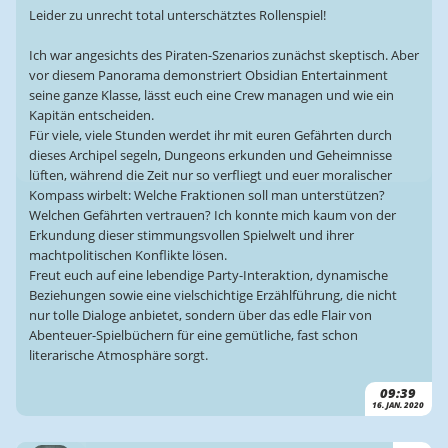
Leider zu unrecht total unterschätztes Rollenspiel!
Ich war angesichts des Piraten-Szenarios zunächst skeptisch. Aber
vor diesem Panorama demonstriert Obsidian Entertainment
seine ganze Klasse, lässt euch eine Crew managen und wie ein
Kapitän entscheiden.
Für viele, viele Stunden werdet ihr mit euren Gefährten durch
dieses Archipel segeln, Dungeons erkunden und Geheimnisse
lüften, während die Zeit nur so verfliegt und euer moralischer
Kompass wirbelt: Welche Fraktionen soll man unterstützen?
Welchen Gefährten vertrauen? Ich konnte mich kaum von der
Erkundung dieser stimmungsvollen Spielwelt und ihrer
machtpolitischen Konflikte lösen.
Freut euch auf eine lebendige Party-Interaktion, dynamische
Beziehungen sowie eine vielschichtige Erzählführung, die nicht
nur tolle Dialoge anbietet, sondern über das edle Flair von
Abenteuer-Spielbüchern für eine gemütliche, fast schon
literarische Atmosphäre sorgt.
09:39
16. JAN. 2020