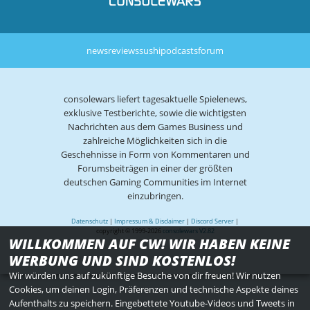
news
reviews
sushi
podcasts
forum
consolewars liefert tagesaktuelle Spielenews,
exklusive Testberichte, sowie die wichtigsten
Nachrichten aus dem Games Business und
zahlreiche Möglichkeiten sich in die
Geschehnisse in Form von Kommentaren und
Forumsbeiträgen in einer der größten
deutschen Gaming Communities im Internet
einzubringen.
Datenschutz
|
Impressum & Disclaimer
|
Discord Server
|
copyright © 1999-2026
consolewars V2.82
WILLKOMMEN AUF CW! WIR HABEN KEINE
WERBUNG UND SIND KOSTENLOS!
Wir würden uns auf zukünftige Besuche von dir freuen! Wir nutzen
Cookies, um deinen Login, Präferenzen und technische Aspekte deines
Aufenthalts zu speichern. Eingebettete Youtube-Videos und Tweets in