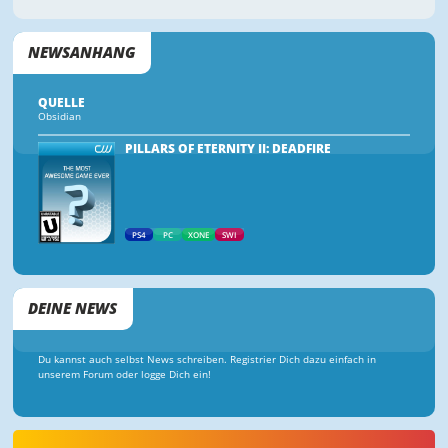
NEWSANHANG
QUELLE
Obsidian
PILLARS OF ETERNITY II: DEADFIRE
PS4
PC
XONE
SWI
DEINE NEWS
Du kannst auch selbst News schreiben. Registrier Dich dazu einfach in
unserem Forum oder logge Dich ein!