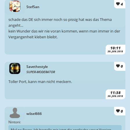
4
StefSan
schade das DE sich immer noch so pissig hat was das Thema
angeht...
kein Wunder das wir nie voran kommen, wenn man immer in der
Vergangenheit kleben bleibt.
10:11
30. JUN. 2018
0
Savethestyle
SUPER-MODERATOR
Toller Port, kann man nicht meckern.
11:38
30. JUN. 2018
0
wiisel666
Nintoni:
Mal ne Frage. Ich bestelle mir jetzt die englische uncut Version.