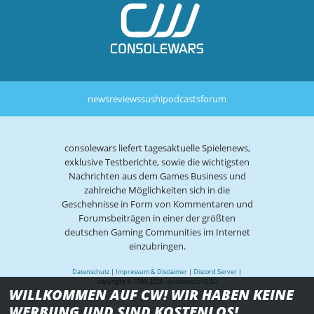
news
reviews
sushi
podcasts
forum
consolewars liefert tagesaktuelle Spielenews,
exklusive Testberichte, sowie die wichtigsten
Nachrichten aus dem Games Business und
zahlreiche Möglichkeiten sich in die
Geschehnisse in Form von Kommentaren und
Forumsbeiträgen in einer der größten
deutschen Gaming Communities im Internet
einzubringen.
Datenschutz
|
Impressum & Disclaimer
|
Discord Server
|
copyright © 1999-2026
consolewars V2.82
WILLKOMMEN AUF CW! WIR HABEN KEINE
WERBUNG UND SIND KOSTENLOS!