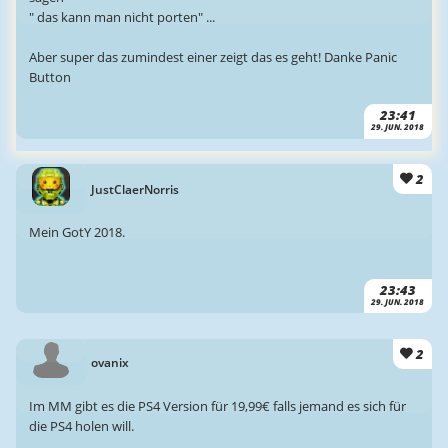
" das kann man nicht porten" ...
Aber super das zumindest einer zeigt das es geht! Danke Panic
Button
23:41
29. JUN. 2018
2
JustClaerNorris
Mein GotY 2018.
23:43
29. JUN. 2018
2
ovanix
Im MM gibt es die PS4 Version für 19,99€ falls jemand es sich für
die PS4 holen will.