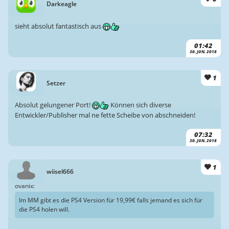
Darkeagle
sieht absolut fantastisch aus
01:42
30. JUN. 2018
1
Setzer
Absolut gelungener Port!
Können sich diverse
Entwickler/Publisher mal ne fette Scheibe von abschneiden!
07:32
30. JUN. 2018
1
wiisel666
ovanix:
Im MM gibt es die PS4 Version für 19,99€ falls jemand es sich für
die PS4 holen will.