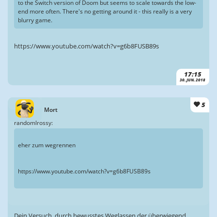
to the Switch version of Doom but seems to scale towards the low-
end more often. There's no getting around it - this really is a very
blurry game.
https://www.youtube.com/watch?v=g6b8FUSB89s
17:15
30. JUN. 2018
5
Mort
randomlrossy:
eher zum wegrennen
https://www.youtube.com/watch?v=g6b8FUSB89s
Dein Versuch, durch bewusstes Weglassen der überwiegend