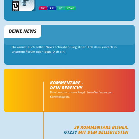
SWI
PS4
PC
XONE
DEINE NEWS
Du kannst auch selbst News schreiben. Registrier Dich dazu einfach in
unserem Forum oder logge Dich ein!
KOMMENTARE -
DEIN BEREICH!!
Bitte beachte unsere Regeln beim Verfassen von
Kommentaren.
39
KOMMENTARE BISHER,
GT231
MIT DEM BELIEBTESTEN