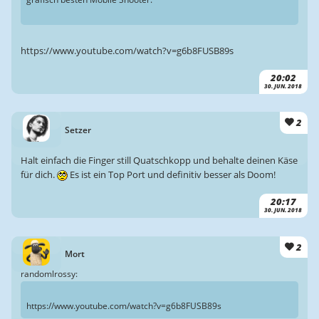
https://www.youtube.com/watch?v=g6b8FUSB89s
20:02
30. JUN. 2018
2
Setzer
Halt einfach die Finger still Quatschkopp und behalte deinen Käse
für dich.
Es ist ein Top Port und definitiv besser als Doom!
20:17
30. JUN. 2018
2
Mort
randomlrossy:
https://www.youtube.com/watch?v=g6b8FUSB89s