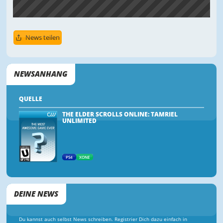
News teilen
NEWSANHANG
QUELLE
THE ELDER SCROLLS ONLINE: TAMRIEL
UNLIMITED
PS4
XONE
DEINE NEWS
Du kannst auch selbst News schreiben. Registrier Dich dazu einfach in