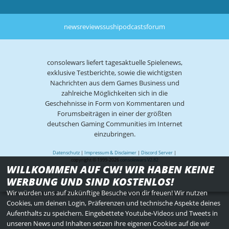
news
reviews
sushi
podcasts
forum
consolewars liefert tagesaktuelle Spielenews,
exklusive Testberichte, sowie die wichtigsten
Nachrichten aus dem Games Business und
zahlreiche Möglichkeiten sich in die
Geschehnisse in Form von Kommentaren und
Forumsbeiträgen in einer der größten
deutschen Gaming Communities im Internet
einzubringen.
Datenschutz
|
Impressum & Disclaimer
|
Discord Server
|
copyright © 1999-2026
consolewars V2.82
WILLKOMMEN AUF CW! WIR HABEN KEINE
WERBUNG UND SIND KOSTENLOS!
Wir würden uns auf zukünftige Besuche von dir freuen! Wir nutzen
Cookies, um deinen Login, Präferenzen und technische Aspekte deines
Aufenthalts zu speichern. Eingebettete Youtube-Videos und Tweets in
unseren News und Inhalten setzen ihre eigenen Cookies auf die wir