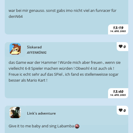
war bei mir genauso. sonst gabs imo nicht viel an funracer für
denN64
13:19
14. APR. 2005
0
Siskarad
AFFENKÖNIG
das Game war der Hammer ! Würde mich aber freuen , wenn sie
vielleicht 6-8 Spieler machen würden ! Obwohl 4 ist auch ok !
Freue ic echt sehr auf das SPiel , ich fand es stellenweisse sogar
besser als Mario Kart !
13:40
14. APR. 2005
0
Link's adventure
Give it to me baby and sing Labamba