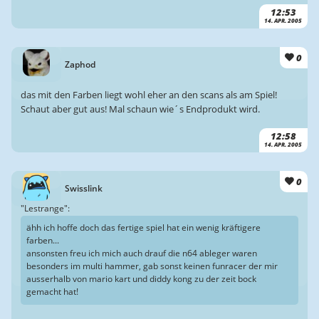
12:53
14. APR. 2005
0
Zaphod
das mit den Farben liegt wohl eher an den scans als am Spiel!
Schaut aber gut aus! Mal schaun wie´s Endprodukt wird.
12:58
14. APR. 2005
0
Swisslink
"Lestrange":
ähh ich hoffe doch das fertige spiel hat ein wenig kräftigere
farben...
ansonsten freu ich mich auch drauf die n64 ableger waren
besonders im multi hammer, gab sonst keinen funracer der mir
ausserhalb von mario kart und diddy kong zu der zeit bock
gemacht hat!