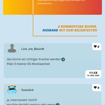
Bitte beachte unsere Regeln beim Verfassen von
Kommentaren.
8
KOMMENTARE BISHER,
NIEMAND
MIT DEM BELIEBTESTEN
0
Link_mit_Bleistift
das könnt ein richtiger Kracher werden
Platz 3 meiner DS-Mostwanted
11:58
14. APR. 2005
0
Swisslink
ja, interressiert mich!!!
mochte die N64 version sehr gerne