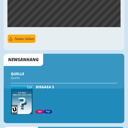
News teilen
NEWSANHANG
QUELLE
Quelle
DISGAEA 5
SWI
PS4