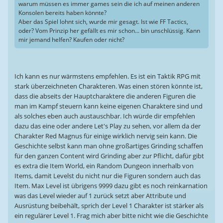
warum müssen es immer games sein die ich auf meinen anderen
Konsolen bereits haben könnte?
Aber das Spiel lohnt sich, wurde mir gesagt. Ist wie FF Tactics,
oder? Vom Prinzip her gefällt es mir schon... bin unschlüssig. Kann
mir jemand helfen? Kaufen oder nicht?
Ich kann es nur wärmstens empfehlen. Es ist ein Taktik RPG mit
stark überzeichneten Charakteren. Was einen stören könnte ist,
dass die abseits der Hauptcharaktere die anderen Figuren die
man im Kampf steuern kann keine eigenen Charaktere sind und
als solches eben auch austauschbar. Ich würde dir empfehlen
dazu das eine oder andere Let's Play zu sehen, vor allem da der
Charakter Red Magnus für einige wirklich nervig sein kann. Die
Geschichte selbst kann man ohne großartiges Grinding schaffen
für den ganzen Content wird Grinding aber zur Pflicht, dafür gibt
es extra die Item World, ein Random Dungeon innerhalb von
Items, damit Levelst du nicht nur die Figuren sondern auch das
Item. Max Level ist übrigens 9999 dazu gibt es noch reinkarnation
was das Level wieder auf 1 zurück setzt aber Attribute und
Ausrüstung beibehält, sprich der Level 1 Charakter ist stärker als
ein regulärer Level 1. Frag mich aber bitte nicht wie die Geschichte