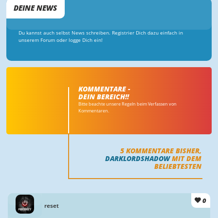
DEINE NEWS
Du kannst auch selbst News schreiben. Registrier Dich dazu einfach in
unserem Forum oder logge Dich ein!
KOMMENTARE -
DEIN BEREICH!!
Bitte beachte unsere Regeln beim Verfassen von
Kommentaren.
5
KOMMENTARE BISHER,
DARKLORDSHADOW
MIT DEM
BELIEBTESTEN
0
reset