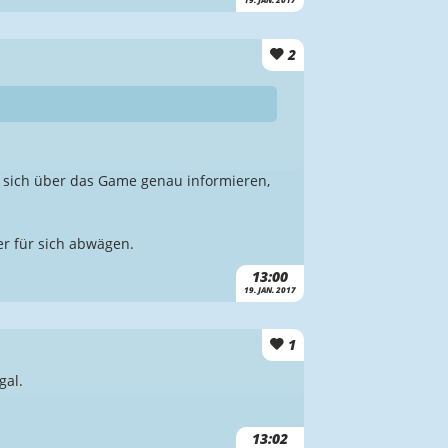
2
te sich über das Game genau informieren,
der für sich abwägen.
13:00
19. JAN. 2017
1
gal.
13:02