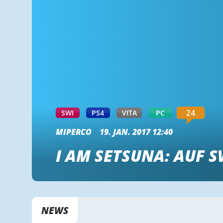
24
SWI
PS4
VITA
PC
MIPERCO
19. JAN. 2017 12:40
I AM SETSUNA: AUF 
NEWS