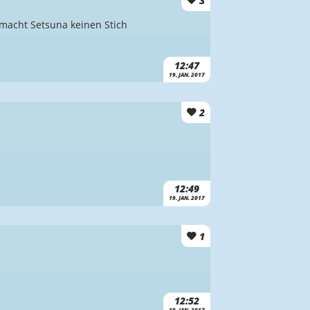
3
 macht Setsuna keinen Stich
12:47
19. JAN. 2017
2
12:49
19. JAN. 2017
1
12:52
19. JAN. 2017