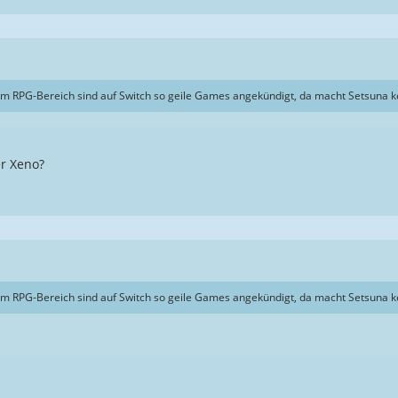
 im RPG-Bereich sind auf Switch so geile Games angekündigt, da macht Setsuna k
r Xeno?
 im RPG-Bereich sind auf Switch so geile Games angekündigt, da macht Setsuna k