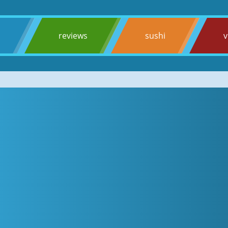
s
reviews
sushi
v