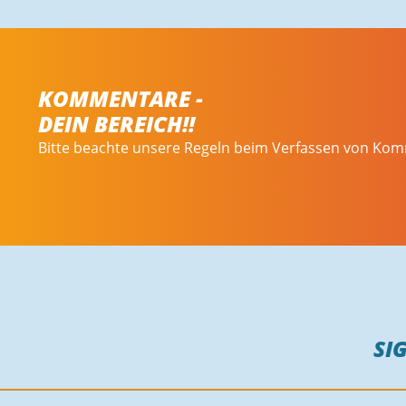
KOMMENTARE -
DEIN BEREICH!!
Bitte beachte unsere Regeln beim Verfassen von Ko
SI