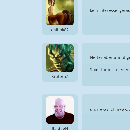
kein Interesse, ger
onilink82
Netter aber unnötig
Spiel kann ich jede
KrateroZ
oh, ne switch news, 
RaideeN