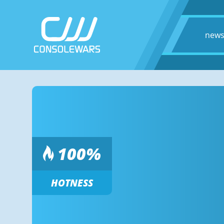
new
100
%
HOTNESS