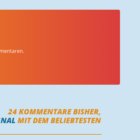
mmentaren.
24
KOMMENTARE BISHER,
GNAL
MIT DEM BELIEBTESTEN