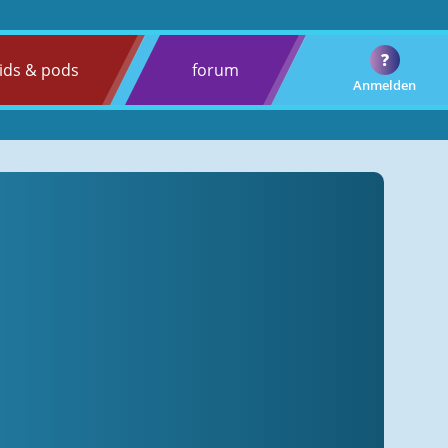
?
ids & pods
forum
Anmelden