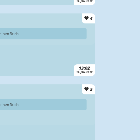
19. JAN. 2017
4
einen Stich
13:02
19. JAN. 2017
5
einen Stich