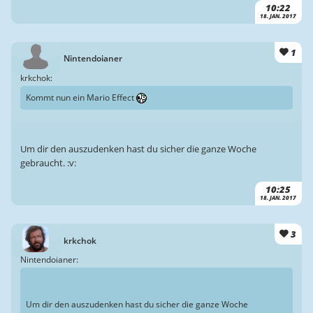
10:22
18. JAN. 2017
1
Nintendoianer
krkchok:
Kommt nun ein Mario Effect
Um dir den auszudenken hast du sicher die ganze Woche
gebraucht. :v:
10:25
18. JAN. 2017
3
krkchok
Nintendoianer:
Um dir den auszudenken hast du sicher die ganze Woche