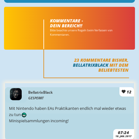
KOMMENTARE -
DEIN BEREICH!!
Bitte beachte unsere Regeln beim Verfassen von
Kommentaren.
23
KOMMENTARE BISHER,
BELLATRIXBLACK
MIT DEM
BELIEBTESTEN
12
BellatrixBlack
GESPERRT
Mit Nintendo haben EAs Praktikanten endlich mal wieder etwas
zu tun
Minispielsammlungen incoming!
07:24
18. JAN. 2017