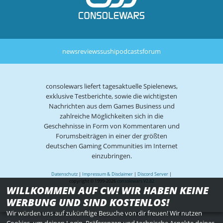
news
reviews
sushi
podcasts
forum
consolewars liefert tagesaktuelle Spielenews,
exklusive Testberichte, sowie die wichtigsten
Nachrichten aus dem Games Business und
zahlreiche Möglichkeiten sich in die
Geschehnisse in Form von Kommentaren und
Forumsbeiträgen in einer der größten
deutschen Gaming Communities im Internet
einzubringen.
Datenschutz
|
Impressum & Disclaimer
|
Discord Server
|
copyright © 1999-2026
consolewars V2.82
WILLKOMMEN AUF CW! WIR HABEN KEINE
WERBUNG UND SIND KOSTENLOS!
Wir würden uns auf zukünftige Besuche von dir freuen! Wir nutzen
Cookies, um deinen Login, Präferenzen und technische Aspekte deines