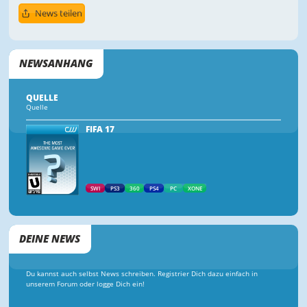
News teilen
NEWSANHANG
QUELLE
Quelle
FIFA 17
SWI
PS3
360
PS4
PC
XONE
DEINE NEWS
Du kannst auch selbst News schreiben. Registrier Dich dazu einfach in
unserem Forum oder logge Dich ein!