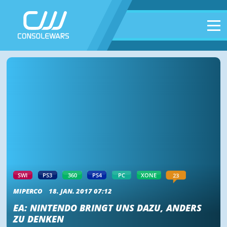
23
SWI
PS3
360
PS4
PC
XONE
MIPERCO
18. JAN. 2017 07:12
EA: NINTENDO BRINGT UNS DAZU, ANDERS
ZU DENKEN