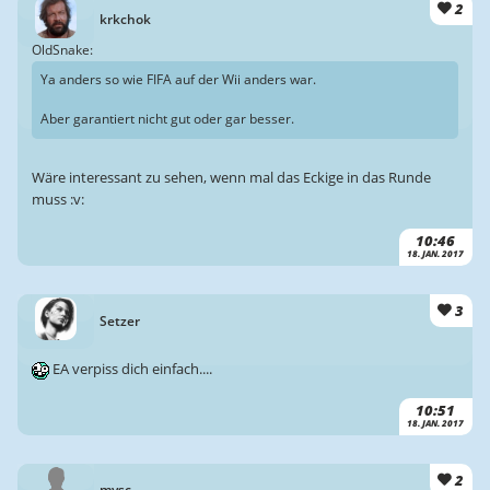
2
krkchok
OldSnake:
Ya anders so wie FIFA auf der Wii anders war.
Aber garantiert nicht gut oder gar besser.
Wäre interessant zu sehen, wenn mal das Eckige in das Runde
muss :v:
10:46
18. JAN. 2017
3
Setzer
EA verpiss dich einfach....
10:51
18. JAN. 2017
2
mysc