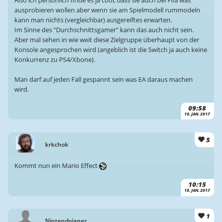
Also ich persönlich finde es ja cool, dass sie auch bei Fifa was
ausprobieren wollen aber wenn sie am Spielmodell rummodeln
kann man nichts (vergleichbar) ausgereiftes erwarten.
Im Sinne des "Durchschnittsgamer" kann das auch nicht sein.
Aber mal sehen in wie weit diese Zielgruppe überhaupt von der
Konsole angesprochen wird (angeblich ist die Switch ja auch keine
Konkurrenz zu PS4/Xbone).
Man darf auf jeden Fall gespannt sein was EA daraus machen
wird.
09:58
18. JAN. 2017
5
krkchok
Kommt nun ein Mario Effect
10:15
18. JAN. 2017
1
Nintendoianer