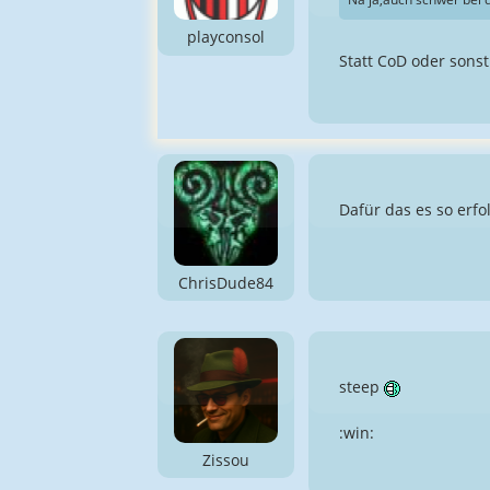
playconsol
Statt CoD oder sonst
Dafür das es so erfol
ChrisDude84
steep
:win:
Zissou