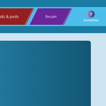
?
ids & pods
forum
Anmelden