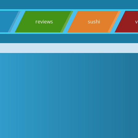
s
reviews
sushi
v