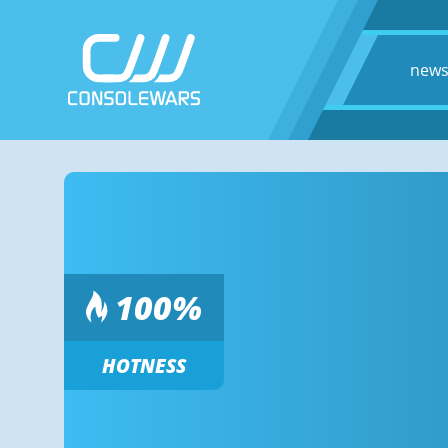
new
100
%
HOTNESS