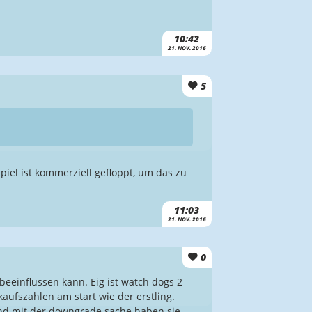
10:42
21. NOV. 2016
5
iel ist kommerziell gefloppt, um das zu
11:03
21. NOV. 2016
0
eeinflussen kann. Eig ist watch dogs 2
kaufszahlen am start wie der erstling.
 und mit der downgrade sache haben sie