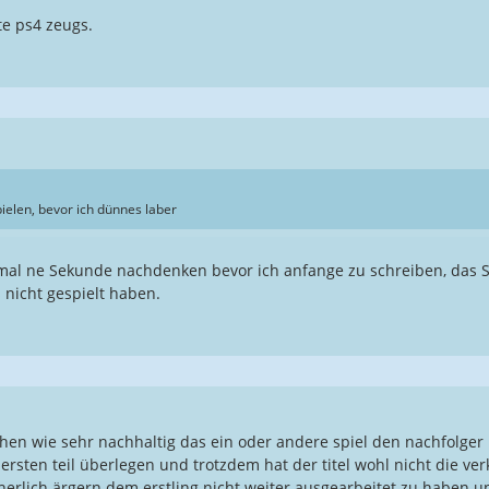
te ps4 zeugs.
ielen, bevor ich dünnes laber
mal ne Sekunde nachdenken bevor ich anfange zu schreiben, das Sp
nicht gespielt haben.
en wie sehr nachhaltig das ein oder andere spiel den nachfolger b
ersten teil überlegen und trotzdem hat der titel wohl nicht die ver
icherlich ärgern dem erstling nicht weiter ausgearbeitet zu haben