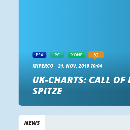
62
PS4
PC
XONE
MIPERCO
21. NOV. 2016 10:04
UK-CHARTS: CALL OF 
SPITZE
NEWS