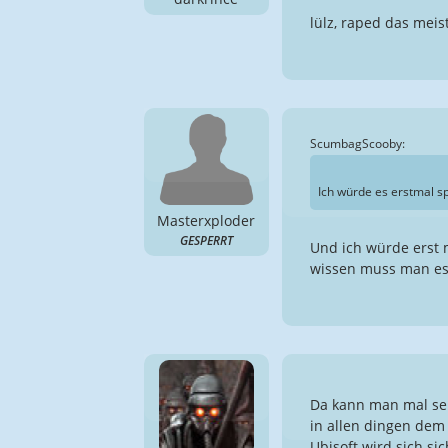
lülz, raped das meis
ScumbagScooby:
Ich würde es erstmal sp
Masterxploder
GESPERRT
Und ich würde erst 
wissen muss man es 
Da kann man mal seh
in allen dingen dem 
Ubisoft wird sich s