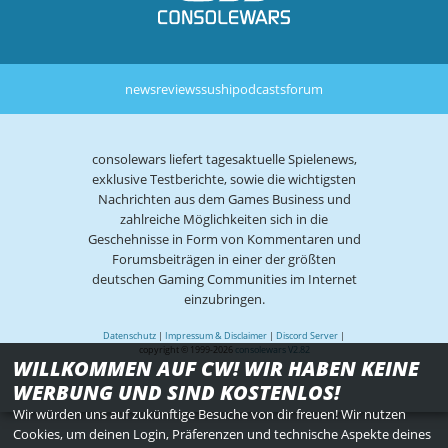
news
reviews
sushi
podcasts
forum
consolewars liefert tagesaktuelle Spielenews,
exklusive Testberichte, sowie die wichtigsten
Nachrichten aus dem Games Business und
zahlreiche Möglichkeiten sich in die
Geschehnisse in Form von Kommentaren und
Forumsbeiträgen in einer der größten
deutschen Gaming Communities im Internet
einzubringen.
Datenschutz
|
Impressum & Disclaimer
|
Discord Server
|
copyright © 1999-2026
consolewars V2.82
WILLKOMMEN AUF CW! WIR HABEN KEINE
WERBUNG UND SIND KOSTENLOS!
Wir würden uns auf zukünftige Besuche von dir freuen! Wir nutzen
Cookies, um deinen Login, Präferenzen und technische Aspekte deines