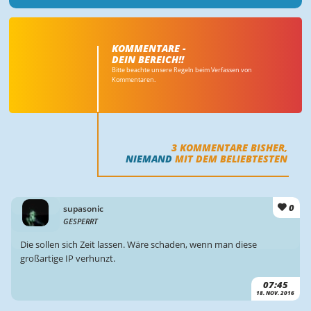
KOMMENTARE -
DEIN BEREICH!!
Bitte beachte unsere Regeln beim Verfassen von
Kommentaren.
3
KOMMENTARE BISHER,
NIEMAND
MIT DEM BELIEBTESTEN
0
supasonic
GESPERRT
Die sollen sich Zeit lassen. Wäre schaden, wenn man diese
großartige IP verhunzt.
07:45
18. NOV. 2016