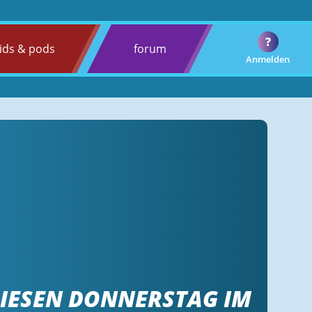
?
ids & pods
forum
Anmelden
DIESEN DONNERSTAG IM