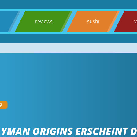
s
reviews
sushi
v
9
AYMAN ORIGINS ERSCHEINT 