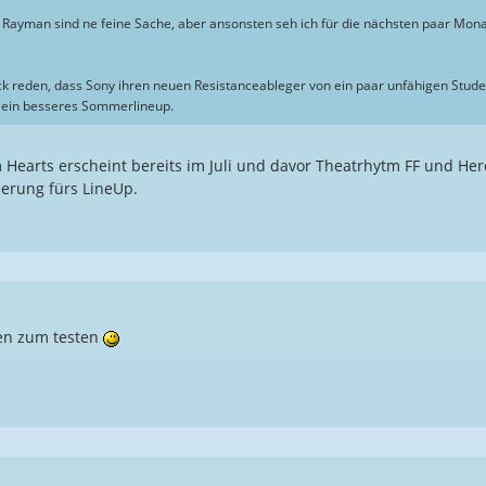
 Rayman sind ne feine Sache, aber ansonsten seh ich für die nächsten paar Mon
k reden, dass Sony ihren neuen Resistanceableger von ein paar unfähigen Stud
ta ein besseres Sommerlineup.
 Hearts erscheint bereits im Juli und davor Theatrhytm FF und He
herung fürs LineUp.
en zum testen