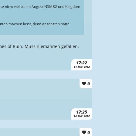
ate nicht viel bis im August NSMB2 und Kingdom
enten machen lässt, denn ansonsten hätte
roes of Ruin. Muss niemanden gefallen,
17:22
14. MAI. 2012
0
17:25
14. MAI. 2012
0