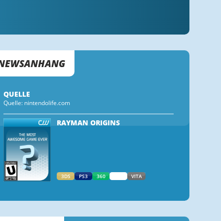
NEWSANHANG
QUELLE
Quelle: nintendolife.com
RAYMAN ORIGINS
3DS
PS3
360
WII
VITA