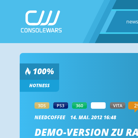
new
100
%
HOTNESS
2
3DS
PS3
360
WII
VITA
NEEDCOFFEE
14. MAI. 2012 16:48
DEMO-VERSION ZU R