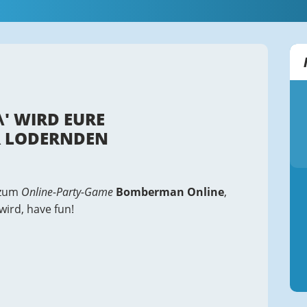
' WIRD EURE
R LODERNDEN
r zum
Online-Party-Game
Bomberman Online
,
ird, have fun!