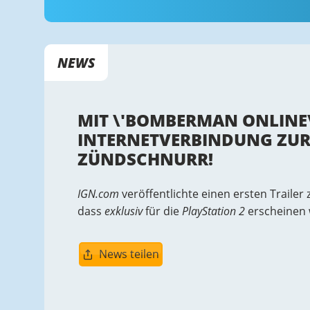
NEWS
MIT \'BOMBERMAN ONLINE\
INTERNETVERBINDUNG ZU
ZÜNDSCHNURR!
IGN.com
veröffentlichte einen ersten Traile
dass
exklusiv
für die
PlayStation 2
erscheinen w
News teilen