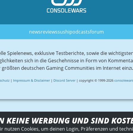
news
reviews
sushi
podcasts
forum
elle Spielenews, exklusive Testberichte, sowie die wichtig
glichkeiten sich in die Geschehnisse in Form von Komment
r größten deutschen Gaming Communities im Internet einz
schutz
|
Impressum & Disclaimer
|
Discord Server
| copyright © 1999-2026
consolewars
N KEINE WERBUNG UND SIND KOST
ir nutzen Cookies, um deinen Login, Präferenzen und techn