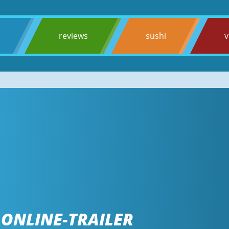
s
reviews
sushi
v
ONLINE-TRAILER