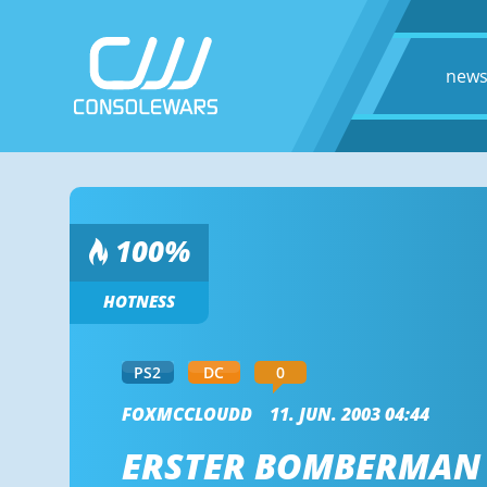
new
100
%
HOTNESS
PS2
DC
0
FOXMCCLOUDD
11. JUN. 2003 04:44
ERSTER BOMBERMAN 