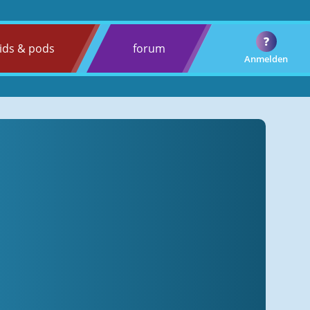
?
ids & pods
forum
Anmelden