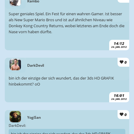
Rambo
Super geniales Spiel. Ein Fest für einen wahren Gamer. Ist besser
als New Super Mario Bros und ist auf ähnlichen Niveau wie
Donkey Kong Country Returns, wobei letzteres am Ende doch die
Nase vorn haben dürfte.
14:12
24. JAN. 2012
0
DarkDevil
bin ich der einzige der sich wundert, das der 3ds HD GRAFIK
hinbekommt? oO
16:01
24. JAN. 2012
0
YogiSan
DarkDevil:
bin ich der einzige der sich wundert, das der 3ds HD GRAFIK