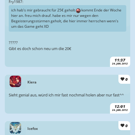
Fry1987:
ich hab's mir gebraucht für 25€ geholt
kommt Ende der Woche
hier an. freu mich drauf. habe es mir nur wegen den
Begeisterungsstürmen geholt, die hier immer herrschen wenn's
um das Game geht XD
?????
Gibt es doch schon neu um die 20€
11:37
24. JAN. 2012
0
Kiera
Sieht genial aus, würd ich mir fast nochmal holen aber nur fast^^
12:01
24. JAN. 2012
0
Icefox