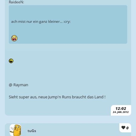
RaideeN:
ach mist nur ein ganz kleiner... :cry:
@ Rayman
Sieht super aus, neue Jump'n Runs braucht das Land !
12:02
24. JAN. 2012
0
tuGs