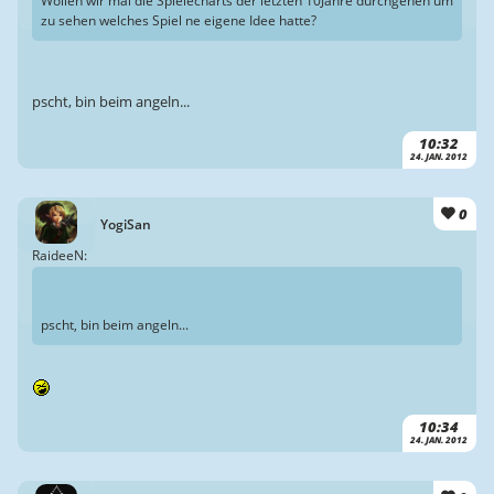
Wollen wir mal die Spielecharts der letzten 10Jahre durchgehen um
zu sehen welches Spiel ne eigene Idee hatte?
pscht, bin beim angeln...
10:32
24. JAN. 2012
0
YogiSan
RaideeN:
pscht, bin beim angeln...
10:34
24. JAN. 2012