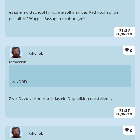
es ist ein old school J'n'R... wie soll man das Rad noch runder
gestalten? Waggle Passagen reinbringen?
11:34
24. JAN. 2012
0
krkchok
tomasson:
lol xDDD
Zwei Ds zu viel oder soll das ein Drippelkinn darstellen :v:
11:37
24. JAN. 2012
0
krkchok