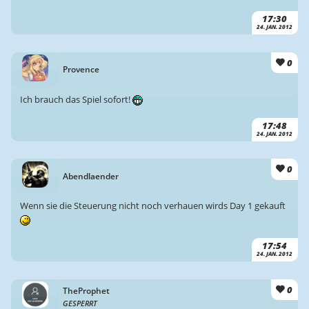
17:30
24. JAN. 2012
0
Provence
Ich brauch das Spiel sofort!
17:48
24. JAN. 2012
0
Abendlaender
Wenn sie die Steuerung nicht noch verhauen wirds Day 1 gekauft
17:54
24. JAN. 2012
0
TheProphet
GESPERRT