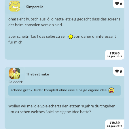
0
Simperella
oha! sieht hübsch aus. ô_o hätte jetz eig gedacht dass das screens
der heim-consolen version sind.
aber scheitn 1zu1 das selbe zu sein
von daher uninteressant
für mich
10:06
24. JAN. 2012
0
TheSeaSnake
RaideeN:
schöne grafik. leider komplett ohne eine einzige eigene idee.
Wollen wir mal die Spielecharts der letzten 10Jahre durchgehen
um zu sehen welches Spiel ne eigene Idee hatte?
10:20
24. JAN. 2012