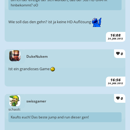
hinbekommt? oO
Wie soll das den gehn? ist ja keine HD Auflösung
16:08
24. JAN. 2012
0
DukeNukem
Ist ein grandioses Game
16:56
24. JAN. 2012
0
swissgamer
schaoli:
Kaufts euch! Das beste jump and run dieser gen!