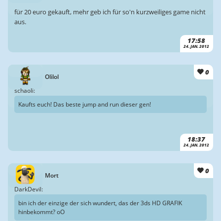
für 20 euro gekauft, mehr geb ich für so'n kurzweiliges game nicht
aus.
17:58
24. JAN. 2012
0
Olilol
schaoli:
Kaufts euch! Das beste jump and run dieser gen!
18:37
24. JAN. 2012
0
Mort
DarkDevil:
bin ich der einzige der sich wundert, das der 3ds HD GRAFIK
hinbekommt? oO