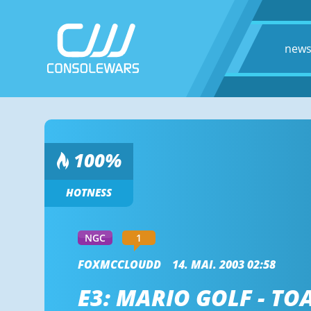
new
100
%
HOTNESS
NGC
1
FOXMCCLOUDD
14. MAI. 2003 02:58
E3: MARIO GOLF - T