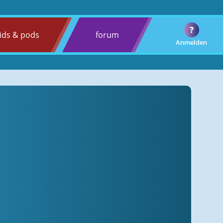
?
ids & pods
forum
Anmelden