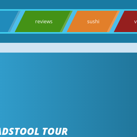
s
reviews
sushi
v
OADSTOOL TOUR