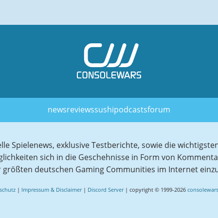
news
reviews
sushi
podcasts
forum
elle Spielenews, exklusive Testberichte, sowie die wichtig
glichkeiten sich in die Geschehnisse in Form von Komment
r größten deutschen Gaming Communities im Internet einz
schutz
|
Impressum & Disclaimer
|
Discord Server
| copyright © 1999-2026
consolewars