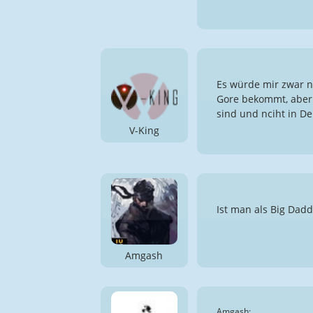
Es würde mir zwar n
Gore bekommt, aber 
sind und nciht in De
V-King
Ist man als Big Dadd
Amgash
Amgash: