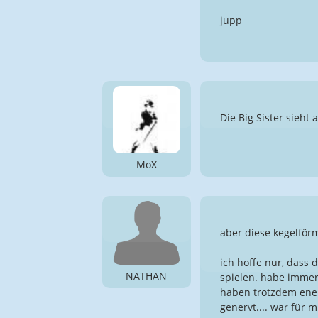
jupp
Die Big Sister sieht
MoX
aber diese kegelför
ich hoffe nur, dass 
NATHAN
spielen. habe immer
haben trotzdem ener
genervt.... war für 