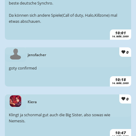
beste deutsche Synchro.
Da können sich andere Spiele(Call of duty, Halo,Killzone) mal
etwas abschauen.
10:01
14. MÄR. 2009
0
jensfacher
goty confirmed
10:18
14. MÄR. 2009
0
Kiera
Klingt ja schonmal gut auch die Big Sister, also sowas wie
Nemesis.
10:47