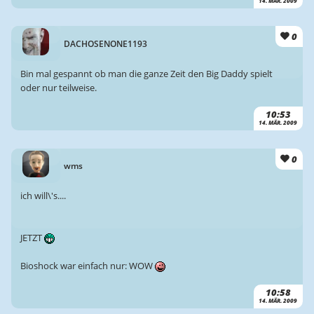
14. MÄR. 2009
0
DACHOSENONE1193
Bin mal gespannt ob man die ganze Zeit den Big Daddy spielt
oder nur teilweise.
10:53
14. MÄR. 2009
0
wms
ich will\'s....
JETZT
Bioshock war einfach nur: WOW
10:58
14. MÄR. 2009