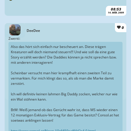
08:53
14. MÄR. 2009
0
DeeDee
Zwenti:
Also das hört sich einfach nur bescheuert an. Diese trägen
Kreaturen will doch niemand steuern!!! Und wie soll da eine gute
Story erzählt werden? Die Daddies können ja nicht sprechen bzw.
mit anderen interagieren!
Scheinbar versucht man hier krampfhaft einen zweiten Teil zu
vermarkten. Für mich klingt das so, als ob man die Marke damit
zerstört.
Ich will definitiv keinen lahmen Big Daddy zocken, welcher nur wie
ein Wal stöhnen kann.
BtW: Weiß jemand ob das Gerücht wahr ist, dass MS wieder einen
12 monatigen Exklusiv-Vertrag für das Game besitzt? Consol.at hat
soetwas anklingen lassen!
http://www.consol.at/News.10+M59caf6fd2c4.0.html