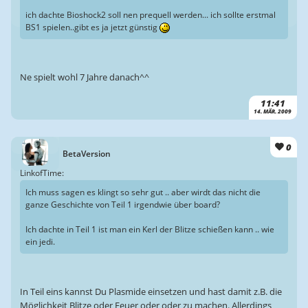
ich dachte Bioshock2 soll nen prequell werden... ich sollte erstmal
BS1 spielen..gibt es ja jetzt günstig
Ne spielt wohl 7 Jahre danach^^
11:41
14. MÄR. 2009
0
BetaVersion
LinkofTime:
Ich muss sagen es klingt so sehr gut .. aber wirdt das nicht die
ganze Geschichte von Teil 1 irgendwie über board?
Ich dachte in Teil 1 ist man ein Kerl der Blitze schießen kann .. wie
ein jedi.
In Teil eins kannst Du Plasmide einsetzen und hast damit z.B. die
Möglichkeit Blitze oder Feuer oder oder zu machen. Allerdings