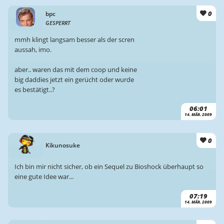
0
bpc
GESPERRT
mmh klingt langsam besser als der scren
aussah, imo.
aber.. waren das mit dem coop und keine
big daddies jetzt ein gerücht oder wurde
es bestätigt..?
06:01
14. MÄR. 2009
0
Kikunosuke
Ich bin mir nicht sicher, ob ein Sequel zu Bioshock überhaupt so
eine gute Idee war...
07:19
14. MÄR. 2009