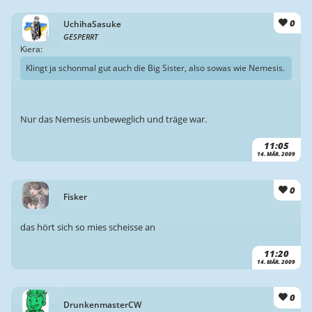
0
UchihaSasuke
GESPERRT
Kiera:
Klingt ja schonmal gut auch die Big Sister, also sowas wie Nemesis.
Nur das Nemesis unbeweglich und träge war.
11:05
14. MÄR. 2009
0
Fisker
das hört sich so mies scheisse an
11:20
14. MÄR. 2009
0
DrunkenmasterCW