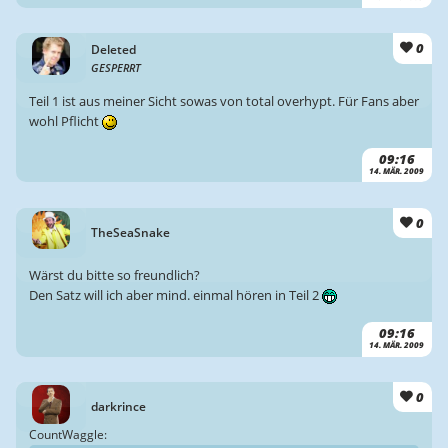
0
Deleted
GESPERRT
Teil 1 ist aus meiner Sicht sowas von total overhypt. Für Fans aber
wohl Pflicht
09:16
14. MÄR. 2009
0
TheSeaSnake
Wärst du bitte so freundlich?
Den Satz will ich aber mind. einmal hören in Teil 2
09:16
14. MÄR. 2009
0
darkrince
CountWaggle: