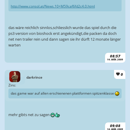
http://www.consol.at/News.10+M59caf6fd2c4.0.html
das wäre reichlich sinnlos,schliesslich wurde das spiel durch die
ps3 version von bioshock erst angekündigt,die packen da doch
net nen trailer rein und dann sagen sie ihr dürft 12 monate länger
warten
08:57
14. MÄR. 2009
0
darkrince
Zins:
das game war auf allen erschienenen plattformen spitzenklasse
mehr gibts net zu sagen
09:08
14. MÄR. 2009