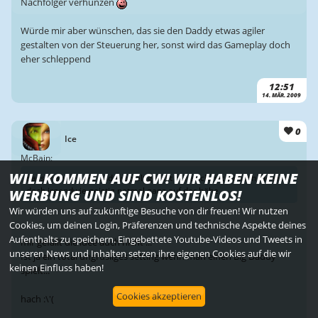
Nachfolger verhunzen
Würde mir aber wünschen, das sie den Daddy etwas agiler
gestalten von der Steuerung her, sonst wird das Gameplay doch
eher schleppend
12:51
14. MÄR. 2009
0
Ice
McBain:
WILLKOMMEN AUF CW! WIR HABEN KEINE
dass man nen big daddy spielt gefällt mir auch net wirklich,die sind
doch irgendwie geistig netmal ganz auf der höhe
WERBUNG UND SIND KOSTENLOS!
Wir würden uns auf zukünftige Besuche von dir freuen! Wir nutzen
Cookies, um deinen Login, Präferenzen und technische Aspekte deines
Aufenthalts zu speichern. Eingebettete Youtube-Videos und Tweets in
mir gefällt die idee auch nicht ...
unseren News und Inhalten setzen ihre eigenen Cookies auf die wir
Ist ja ein total ungrusliges setting wenn man einen Big Daddy
keinen Einfluss haben!
spielt...
Cookies akzeptieren
hach :\'(