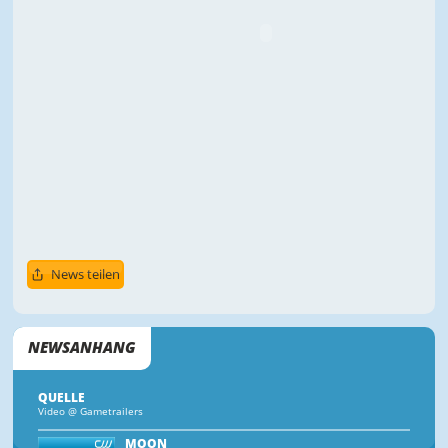
News teilen
NEWSANHANG
QUELLE
Video @ Gametrailers
MOON