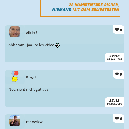
28
KOMMENTARE BISHER,
NIEMAND
MIT DEM BELIEBTESTEN
0
cilekeS
Ähhhmm...jaa...tolles Video
22:10
06. JAN. 2009
0
Kugel
Nee, sieht nicht gut aus.
22:12
06. JAN. 2009
0
mr review