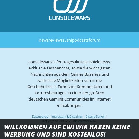
news
reviews
sushi
podcasts
forum
consolewars liefert tagesaktuelle Spielenews,
exklusive Testberichte, sowie die wichtigsten
Nachrichten aus dem Games Business und
zahlreiche Möglichkeiten sich in die
Geschehnisse in Form von Kommentaren und
Forumsbeiträgen in einer der größten
deutschen Gaming Communities im Internet
einzubringen.
Datenschutz
|
Impressum & Disclaimer
|
Discord Server
|
copyright © 1999-2026
consolewars V2.82
WILLKOMMEN AUF CW! WIR HABEN KEINE
WERBUNG UND SIND KOSTENLOS!