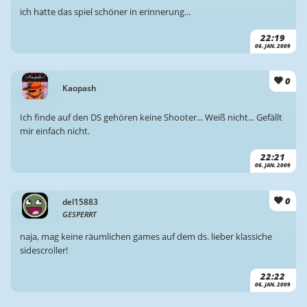
ich hatte das spiel schöner in erinnerung...
22:19
06. JAN. 2009
0
Kaopash
Ich finde auf den DS gehören keine Shooter... Weiß nicht... Gefällt
mir einfach nicht.
22:21
06. JAN. 2009
0
del15883
GESPERRT
naja, mag keine räumlichen games auf dem ds. lieber klassiche
sidescroller!
22:22
06. JAN. 2009