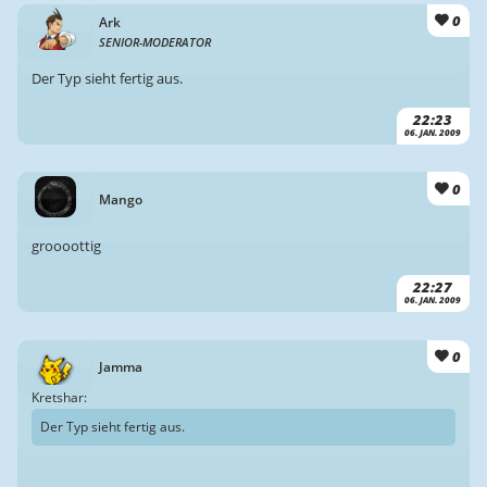
0
Ark
SENIOR-MODERATOR
Der Typ sieht fertig aus.
22:23
06. JAN. 2009
0
Mango
groooottig
22:27
06. JAN. 2009
0
Jamma
Kretshar:
Der Typ sieht fertig aus.