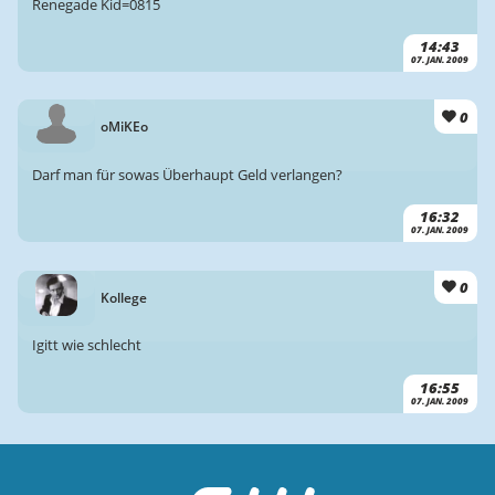
Renegade Kid=0815
14:43
07. JAN. 2009
0
oMiKEo
Darf man für sowas Überhaupt Geld verlangen?
16:32
07. JAN. 2009
0
Kollege
Igitt wie schlecht
16:55
07. JAN. 2009