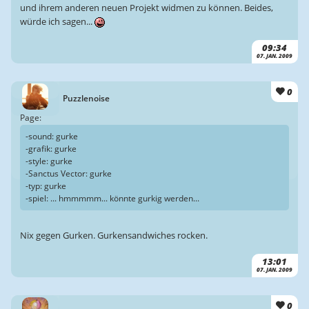
und ihrem anderen neuen Projekt widmen zu können. Beides,
würde ich sagen...
09:34
07. JAN. 2009
0
Puzzlenoise
Page:
-sound: gurke
-grafik: gurke
-style: gurke
-Sanctus Vector: gurke
-typ: gurke
-spiel: ... hmmmmm... könnte gurkig werden...
Nix gegen Gurken. Gurkensandwiches rocken.
13:01
07. JAN. 2009
0