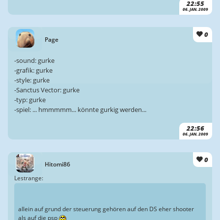
22:55
06. JAN. 2009
0
Page
-sound: gurke
-grafik: gurke
-style: gurke
-Sanctus Vector: gurke
-typ: gurke
-spiel: ... hmmmmm... könnte gurkig werden...
22:56
06. JAN. 2009
0
Hitomi86
Lestrange:
allein auf grund der steuerung gehören auf den DS eher shooter
als auf die psp