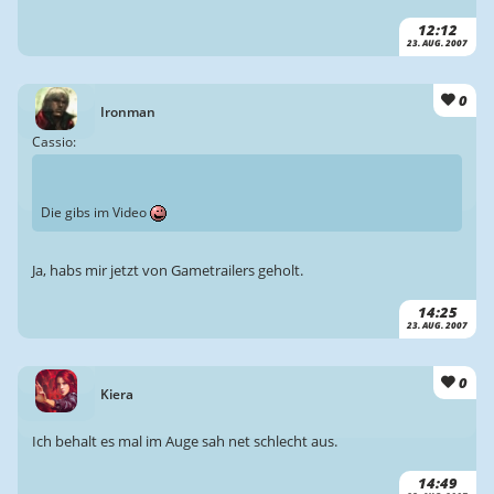
12:12
23. AUG. 2007
0
Ironman
Cassio:
Die gibs im Video
Ja, habs mir jetzt von Gametrailers geholt.
14:25
23. AUG. 2007
0
Kiera
Ich behalt es mal im Auge sah net schlecht aus.
14:49