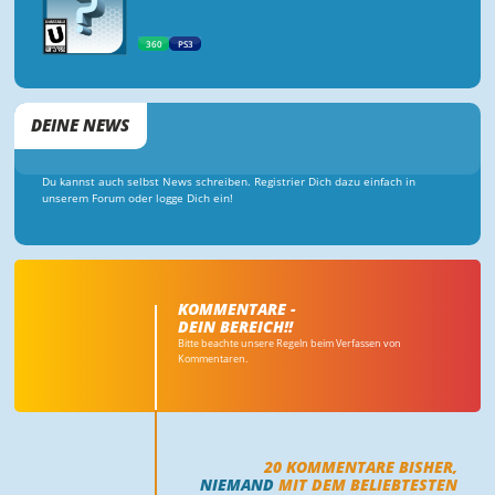
360
PS3
DEINE NEWS
Du kannst auch selbst News schreiben. Registrier Dich dazu einfach in
unserem Forum oder logge Dich ein!
KOMMENTARE -
DEIN BEREICH!!
Bitte beachte unsere Regeln beim Verfassen von
Kommentaren.
20
KOMMENTARE BISHER,
NIEMAND
MIT DEM BELIEBTESTEN