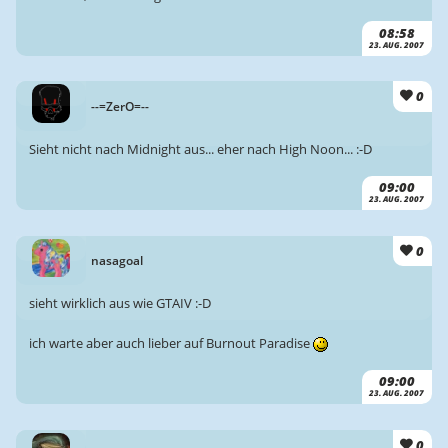
08:58
23. AUG. 2007
0
--=ZerO=--
Sieht nicht nach Midnight aus... eher nach High Noon... :-D
09:00
23. AUG. 2007
0
nasagoal
sieht wirklich aus wie GTAIV :-D
ich warte aber auch lieber auf Burnout Paradise
09:00
23. AUG. 2007
0