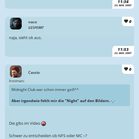
11:36
23. AUG. 2007
0
naco
GESPERRT
naja, sieht ok aus.
11:53
23. AUG. 2007
0
Cassio
Ironman:
Midnight Club war schon immer geil!^^
Aber irgendwie fehlt mir die "Night" auf den Bildern.
-_-
Die gibs im Video
Schwer zu entscheiden ob NFS oder MC :-?