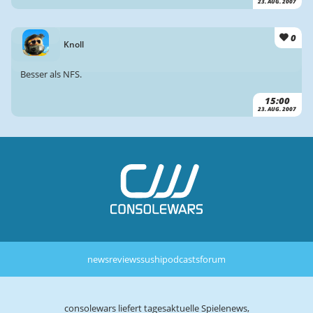
23. AUG. 2007
0
Knoll
Besser als NFS.
15:00
23. AUG. 2007
news
reviews
sushi
podcasts
forum
consolewars liefert tagesaktuelle Spielenews,