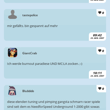
23. AUG. 2007
0
tastepolice
mir gefällts. bin gespannt auf mehr
09:42
23. AUG. 2007
0
GiantCrab
Ich werde burnout paradiese UND MC:LA zocken. ;-)
10:11
23. AUG. 2007
0
Blubbbb
diese elenden tuning und pimping gangsta schmarn racer spiele
sind seit dem es NeedforSpeed Underground 1-2000 gibt sowas