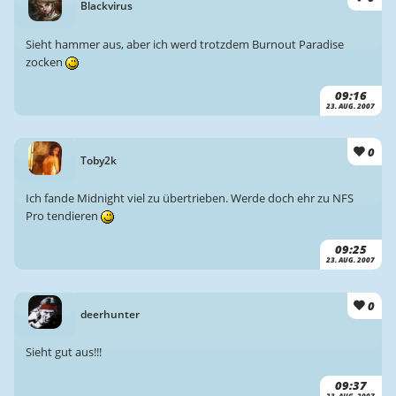
Blackvirus
Sieht hammer aus, aber ich werd trotzdem Burnout Paradise
zocken
09:16
23. AUG. 2007
0
Toby2k
Ich fande Midnight viel zu übertrieben. Werde doch ehr zu NFS
Pro tendieren
09:25
23. AUG. 2007
0
deerhunter
Sieht gut aus!!!
09:37