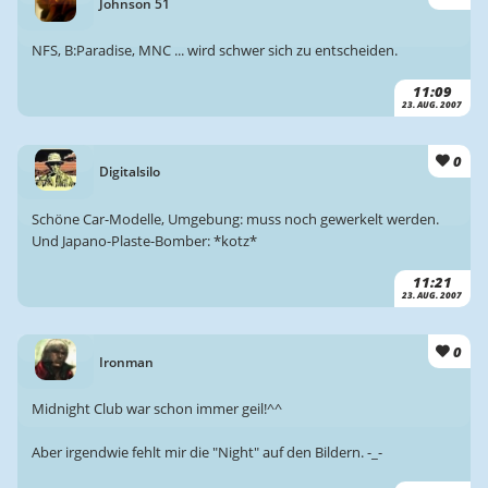
Johnson 51
NFS, B:Paradise, MNC ... wird schwer sich zu entscheiden.
11:09
23. AUG. 2007
0
Digitalsilo
Schöne Car-Modelle, Umgebung: muss noch gewerkelt werden.
Und Japano-Plaste-Bomber: *kotz*
11:21
23. AUG. 2007
0
Ironman
Midnight Club war schon immer geil!^^
Aber irgendwie fehlt mir die "Night" auf den Bildern. -_-