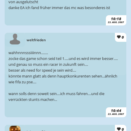
von ausgelutscht
danke EA ich fand früher immer das mc was besonderes ist
10:18
23. AUG. 2007
0
weltfrieden
wahhnnnsssiiiinnn........
zocke das game schon seid teil 1.....und es wird immer besser.....
und genau so muss ein racer in zukunft sein....
besser als need for speed je sein wird....
könnte mann glatt als denn hauptkonkurenten sehen...ähnlich
wie fifa zu pse....
wann solls denn soweit sein....ich muss fahren....und die
verrückten stunts machen...
10:44
23. AUG. 2007
0