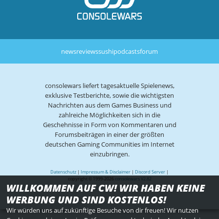
news
reviews
sushi
podcasts
forum
consolewars liefert tagesaktuelle Spielenews,
exklusive Testberichte, sowie die wichtigsten
Nachrichten aus dem Games Business und
zahlreiche Möglichkeiten sich in die
Geschehnisse in Form von Kommentaren und
Forumsbeiträgen in einer der größten
deutschen Gaming Communities im Internet
einzubringen.
Datenschutz
|
Impressum & Disclaimer
|
Discord Server
|
copyright © 1999-2026
consolewars V2.82
WILLKOMMEN AUF CW! WIR HABEN KEINE
WERBUNG UND SIND KOSTENLOS!
Wir würden uns auf zukünftige Besuche von dir freuen! Wir nutzen