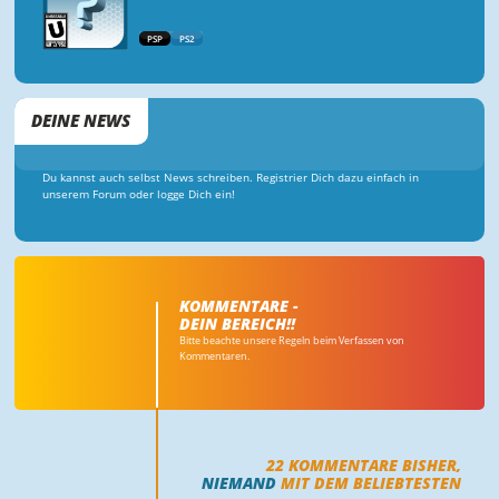
PSP
PS2
DEINE NEWS
Du kannst auch selbst News schreiben. Registrier Dich dazu einfach in
unserem Forum oder logge Dich ein!
KOMMENTARE -
DEIN BEREICH!!
Bitte beachte unsere Regeln beim Verfassen von
Kommentaren.
22
KOMMENTARE BISHER,
NIEMAND
MIT DEM BELIEBTESTEN