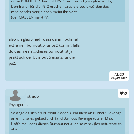
wenn BURNOUT 5 kommt f.PS-3 zum Launch,das gleichzeitig
Dominater für die PS-2 erscheint!Zuviele Leute würden das
miteinander vergleichen meint ihr nicht
(der MASSENmarkt)??!!
also ich glaub ned.. dass dann nochmal
extra nen burnout 5 für ps2 kommt falls
du das meinst.. dieses burnout ist ja
praktisch der burnout 5 ersatz für die
ps2.
12:27
09. JAN. 2007
0
straubi
Phytagoras:
Solange es sich an Burnout 2 oder 3 und nicht an Burnout Revenge
anlehnt, ist es gekauft. Ich fand Burnout Revenge totaler Mist.
Hoffe mal, dass dieses Burnout net auch so wird.. (Ich befürchte es
aber...)