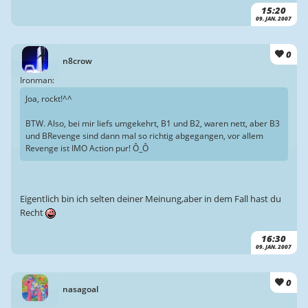
15:20
09. JAN. 2007
0
n8crow
Ironman:
Joa, rockt!^^
BTW. Also, bei mir liefs umgekehrt, B1 und B2, waren nett, aber B3
und BRevenge sind dann mal so richtig abgegangen, vor allem
Revenge ist IMO Action pur! Ô_Ô
Eigentlich bin ich selten deiner Meinung,aber in dem Fall hast du
Recht
16:30
09. JAN. 2007
0
nasagoal