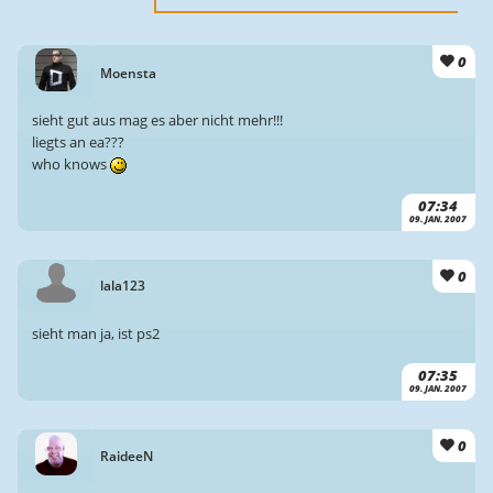
0
Moensta
sieht gut aus mag es aber nicht mehr!!!
liegts an ea???
who knows
07:34
09. JAN. 2007
0
lala123
sieht man ja, ist ps2
07:35
09. JAN. 2007
0
RaideeN