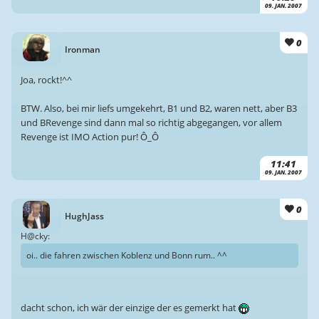
09. JAN. 2007
0
Ironman
Joa, rockt!^^
BTW. Also, bei mir liefs umgekehrt, B1 und B2, waren nett, aber B3
und BRevenge sind dann mal so richtig abgegangen, vor allem
Revenge ist IMO Action pur! Ô_Ô
11:41
09. JAN. 2007
0
HughJass
H@cky:
oi.. die fahren zwischen Koblenz und Bonn rum.. ^^
dacht schon, ich wär der einzige der es gemerkt hat