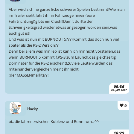
Aber wird sich ne ganze Ecke schwerer Spielen bestimmt!Wie man
im Trailer sieht,fahrt ihr in Fahrzeuge hinein(eure
Fahrtrichtung!)gibts ein Crash!!Damit dürfte der
Schwierigkeitsgrad wieder etwas angezogen worden sein,was
auch gut ist!
Und was ist nun mit BURNOUT 5????Kommt das doch nun viel
später als die PS-2 Version??
Denn bei allem was mir lieb ist kann ich mir nicht vorstellen,das
wenn BURNOUT 5 kommt f.PS-3 zum Launch,das gleichzeitig
Dominater für die PS-2 erscheint!Zuviele Leute würden das
miteinander vergleichen meint ihr nicht
(der MASSENmarkt)??!!
09:36
09. JAN. 2007
0
Hacky
oi.. die fahren zwischen Koblenz und Bonn rum.. ^^
10:29