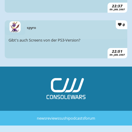
22:37
09. JAN. 2007
0
spyro
Gibt's auch Screens von der PS3-Version?
22:51
09. JAN. 2007
news
reviews
sushi
podcasts
forum