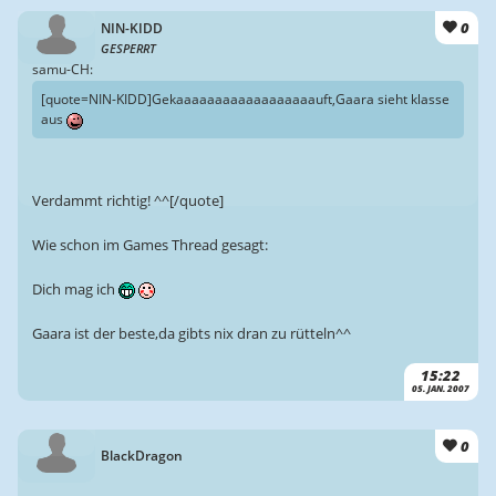
0
NIN-KIDD
GESPERRT
samu-CH:
[quote=NIN-KIDD]Gekaaaaaaaaaaaaaaaaaauft,Gaara sieht klasse
aus
Verdammt richtig! ^^[/quote]
Wie schon im Games Thread gesagt:
Dich mag ich
Gaara ist der beste,da gibts nix dran zu rütteln^^
15:22
05. JAN. 2007
0
BlackDragon