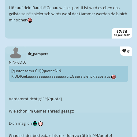
Hör auf dein Bauch!! Genau weil es part II ist wird es eben das
geilste sein!! spielerisch wirds wohl der Hammer werden da binich
mir sicher
17:16
05. JAN. 2007
0
dr_pampers
NIN-KIDD:
[quote=samu-CH][quote=NIN-
KIDD]Gekaaaaaaaaaaaaaaaaaauft,Gaara sieht klasse aus
Verdammt richtig! ^^[/quote]
Wie schon im Games Thread gesagt:
Dich mag ich
Gaara ist der beste,da gibts nix dran zu rütteln^^[/quote]