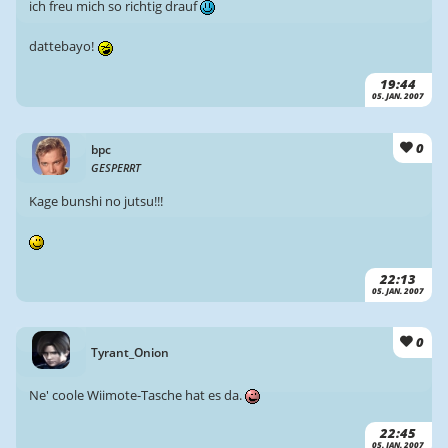
ich freu mich so richtig drauf
dattebayo!
19:44
05. JAN. 2007
0
bpc
GESPERRT
Kage bunshi no jutsu!!!
22:13
05. JAN. 2007
0
Tyrant_Onion
Ne' coole Wiimote-Tasche hat es da.
22:45
05. JAN. 2007