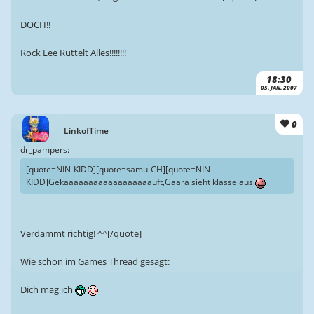
DOCH!!
Rock Lee Rüttelt Alles!!!!!!!!
18:30
05. JAN. 2007
0
LinkofTime
dr_pampers:
[quote=NIN-KIDD][quote=samu-CH][quote=NIN-
KIDD]Gekaaaaaaaaaaaaaaaaaauft,Gaara sieht klasse aus
Verdammt richtig! ^^[/quote]
Wie schon im Games Thread gesagt:
Dich mag ich