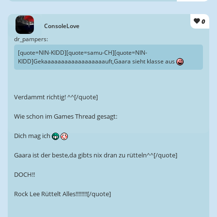
0
ConsoleLove
dr_pampers:
[quote=NIN-KIDD][quote=samu-CH][quote=NIN-
KIDD]Gekaaaaaaaaaaaaaaaaaauft,Gaara sieht klasse aus
Verdammt richtig! ^^[/quote]
Wie schon im Games Thread gesagt:
Dich mag ich
Gaara ist der beste,da gibts nix dran zu rütteln^^[/quote]
DOCH!!
Rock Lee Rüttelt Alles!!!!!!!![/quote]