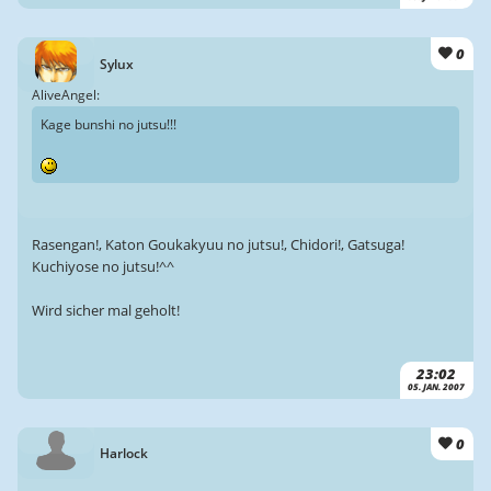
0
Sylux
AliveAngel:
Kage bunshi no jutsu!!!
Rasengan!, Katon Goukakyuu no jutsu!, Chidori!, Gatsuga!
Kuchiyose no jutsu!^^
Wird sicher mal geholt!
23:02
05. JAN. 2007
0
Harlock