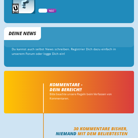
WII
NGC
DEINE NEWS
Du kannst auch selbst News schreiben. Registrier Dich dazu einfach in
unserem Forum oder logge Dich ein!
KOMMENTARE -
DEIN BEREICH!!
Bitte beachte unsere Regeln beim Verfassen von
Kommentaren.
30
KOMMENTARE BISHER,
NIEMAND
MIT DEM BELIEBTESTEN