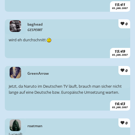
15:41
05. JAN. 2007
0
baghead
GESPERRT
wird eh durchschnitt
15:49
05. JAN. 2007
0
GreenArrow
Jetzt, da Naruto im Deutschen TV läuft, brauch man sicher nicht
lange auf eine Deutsche bzw. Europäische Umsetzung warten.
16:43
05. JAN. 2007
0
roatman
LucienB: