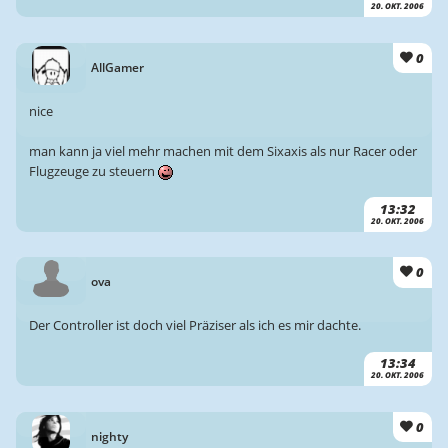
20. OKT. 2006
0
AllGamer
nice
man kann ja viel mehr machen mit dem Sixaxis als nur Racer oder
Flugzeuge zu steuern
13:32
20. OKT. 2006
0
ova
Der Controller ist doch viel Präziser als ich es mir dachte.
13:34
20. OKT. 2006
0
nighty