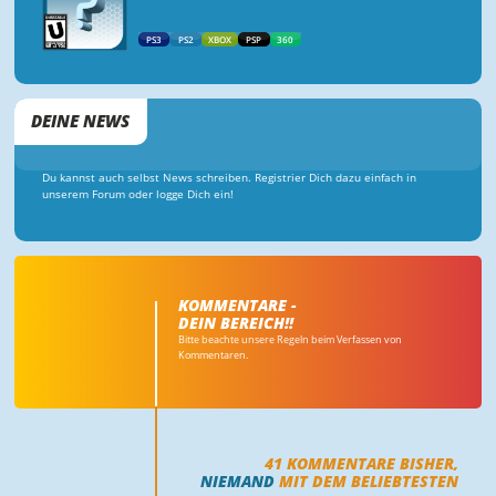
PS3
PS2
XBOX
PSP
360
DEINE NEWS
Du kannst auch selbst News schreiben. Registrier Dich dazu einfach in
unserem Forum oder logge Dich ein!
KOMMENTARE -
DEIN BEREICH!!
Bitte beachte unsere Regeln beim Verfassen von
Kommentaren.
41
KOMMENTARE BISHER,
NIEMAND
MIT DEM BELIEBTESTEN