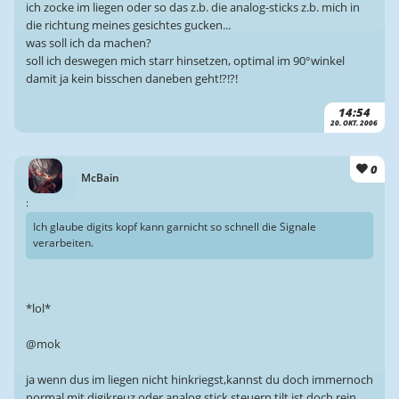
ich zocke im liegen oder so das z.b. die analog-sticks z.b. mich in
die richtung meines gesichtes gucken...
was soll ich da machen?
soll ich deswegen mich starr hinsetzen, optimal im 90°winkel
damit ja kein bisschen daneben geht!?!?!
14:54
20. OKT. 2006
0
McBain
:
Ich glaube digits kopf kann garnicht so schnell die Signale
verarbeiten.
*lol*
@mok
ja wenn dus im liegen nicht hinkriegst,kannst du doch immernoch
normal mit digikreuz oder analog stick steuern,tilt ist doch rein