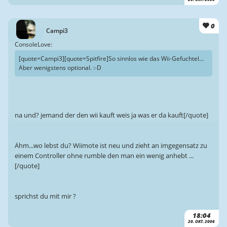
0
Campi3
ConsoleLove:
[quote=Campi3][quote=Spitfire]So sinnlos wie das Wii-Gefuchtel...
Aber wenigstens optional. :-D
na und? jemand der den wii kauft weis ja was er da kauft[/quote]
Ähm...wo lebst du? Wiimote ist neu und zieht an imgegensatz zu
einem Controller ohne rumble den man ein wenig anhebt ...
[/quote]
sprichst du mit mir ?
18:04
20. OKT. 2006