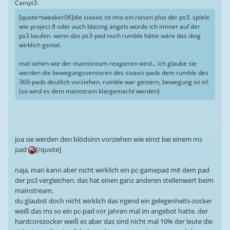
Campi3:
[quote=tweaker06]die sixaxis ist imo ein riesen plus der ps3. spiele
wie project 8 oder auch blazing angels würde ich immer auf der
ps3 kaufen. wenn das ps3-pad noch rumble hätte wäre das ding
wirklich genial.
mal sehen wie der mainstream reagieren wird... ich glaube sie
werden die bewegungssensoren des sixaxis-pads dem rumble des
360-pads deutlich vorziehen. rumble war gestern, bewegung ist in!
(so wird es dem mainstram klargemacht werden)
joa sie werden den blödsinn vorziehen wie einst bei einem ms
pad
[/quote]
naja, man kann aber nicht wirklich ein pc-gamepad mit dem pad
der ps3 vergleichen. das hat einen ganz anderen stellenwert beim
mainstream.
du glaubst doch nicht wirklich das irgend ein gelegenheits-zocker
weiß das ms so ein pc-pad vor jahren mal im angebot hatte. der
hardcorezocker weiß es aber das sind nicht mal 10% der leute die