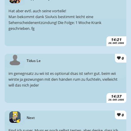
Hat aber evtl. auch seine vorteile!
Man bekommt dank SixAxis bestimmt leicht eine
Sehenscheidenentzündung! Die Folge: 1 Woche Krank
geschrieben. fg
14:21
20. OKT. 2006
0
Tidus Le
im genegnsatz zu wii ist es optional dsas ist sehrr gut. beim wii
wirste ja gezwungen mit den händen rum zu fuchteln, vielleicht
will das nich jeder
14:37
20. OKT. 2006
0
Next
Find ich super. Muss es noch selbst testen, aber denke, dass ich