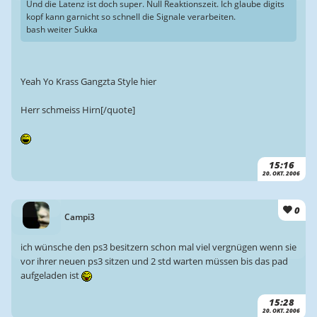
Und die Latenz ist doch super. Null Reaktionszeit. Ich glaube digits
kopf kann garnicht so schnell die Signale verarbeiten.
bash weiter Sukka
Yeah Yo Krass Gangzta Style hier
Herr schmeiss Hirn[/quote]
15:16
20. OKT. 2006
0
Campi3
ich wünsche den ps3 besitzern schon mal viel vergnügen wenn sie
vor ihrer neuen ps3 sitzen und 2 std warten müssen bis das pad
aufgeladen ist
15:28
20. OKT. 2006