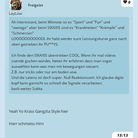
0
Freigeist
LayLow:
Ah interessant, beim Wiimote ist es "Sport" und "Fun" und
"ownage" aber beim SIXAXIS sind es "Krankheiten" "Krämpfe" und
"Schmerzen"
LOOOOOOOOOOOL ihr habt wieder eure Leistungskurve ganz nach
oben getrieben ihr PU**YS.
Ich finde den SIXAXIS übertrieben COOL. Wenn ihr mal videos
zuende gucken würdet, hättet ihr erfahren dass man sogar
auswählen kann was man mit bewegungen steuert.
Z.B. nur tricks oder nur am boden usw.
Und die Latenz ist doch super. Null Reaktionszeit. Ich glaube digits
kopf kann garnicht so schnell die Signale verarbeiten.
bash weiter Sukka
Yeah Yo Krass Gangzta Style hier
Herr schmeiss Hirn
15:13