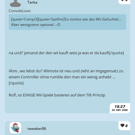
Tarka
ConsoleLove:
[quote=Campi3][quote=Spitfire]So sinnlos wie das Wii-Gefuchtel...
Aber wenigstens optional. :-D
na und? jemand der den wii kauft weis ja was er da kauft[/quote]
Ähm...wo lebst du? Wiimote ist neu und zieht an imgegensatz zu
einem Controller ohne rumble den man ein wenig anhebt ...
[/quote]
Rofl, so EINIGE Wii-Spiele basieren auf dem Tilt-Prinzip.
18:27
20. OKT. 2006
0
tweaker06