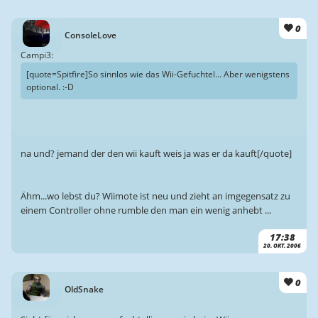
0
ConsoleLove
Campi3:
[quote=Spitfire]So sinnlos wie das Wii-Gefuchtel... Aber wenigstens
optional. :-D
na und? jemand der den wii kauft weis ja was er da kauft[/quote]
Ähm...wo lebst du? Wiimote ist neu und zieht an imgegensatz zu
einem Controller ohne rumble den man ein wenig anhebt ...
17:38
20. OKT. 2006
0
OldSnake