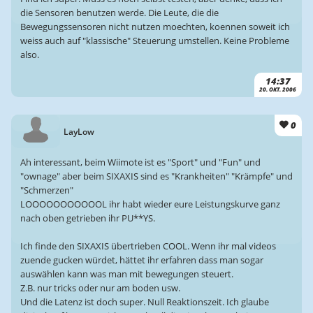
die Sensoren benutzen werde. Die Leute, die die
Bewegungssensoren nicht nutzen moechten, koennen soweit ich
weiss auch auf "klassische" Steuerung umstellen. Keine Probleme
also.
14:37
20. OKT. 2006
0
LayLow
Ah interessant, beim Wiimote ist es "Sport" und "Fun" und
"ownage" aber beim SIXAXIS sind es "Krankheiten" "Krämpfe" und
"Schmerzen"
LOOOOOOOOOOOL ihr habt wieder eure Leistungskurve ganz
nach oben getrieben ihr PU**YS.
Ich finde den SIXAXIS übertrieben COOL. Wenn ihr mal videos
zuende gucken würdet, hättet ihr erfahren dass man sogar
auswählen kann was man mit bewegungen steuert.
Z.B. nur tricks oder nur am boden usw.
Und die Latenz ist doch super. Null Reaktionszeit. Ich glaube