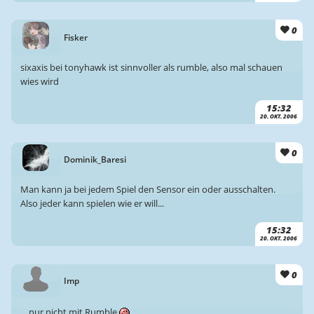
0
Fisker
sixaxis bei tonyhawk ist sinnvoller als rumble, also mal schauen
wies wird
15:32
20. OKT. 2006
0
Dominik_Baresi
Man kann ja bei jedem Spiel den Sensor ein oder ausschalten.
Also jeder kann spielen wie er will...
15:32
20. OKT. 2006
0
Imp
... nur nicht mit Rumble