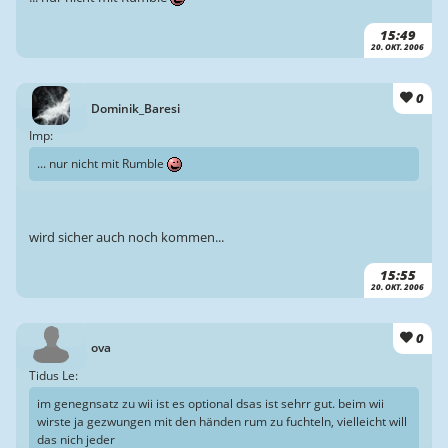
15:49
20. OKT. 2006
0
Dominik_Baresi
Imp:
... nur nicht mit Rumble
wird sicher auch noch kommen...
15:55
20. OKT. 2006
0
ova
Tidus Le:
im genegnsatz zu wii ist es optional dsas ist sehrr gut. beim wii
wirste ja gezwungen mit den händen rum zu fuchteln, vielleicht will
das nich jeder