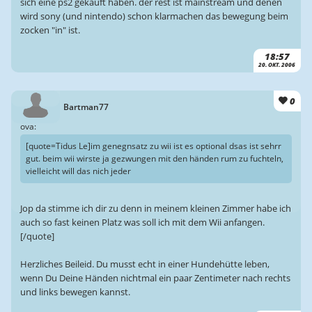
sich eine ps2 gekauft haben. der rest ist mainstream und denen
wird sony (und nintendo) schon klarmachen das bewegung beim
zocken "in" ist.
18:57
20. OKT. 2006
0
Bartman77
ova:
[quote=Tidus Le]im genegnsatz zu wii ist es optional dsas ist sehrr
gut. beim wii wirste ja gezwungen mit den händen rum zu fuchteln,
vielleicht will das nich jeder
Jop da stimme ich dir zu denn in meinem kleinen Zimmer habe ich
auch so fast keinen Platz was soll ich mit dem Wii anfangen.
[/quote]
Herzliches Beileid. Du musst echt in einer Hundehütte leben,
wenn Du Deine Händen nichtmal ein paar Zentimeter nach rechts
und links bewegen kannst.