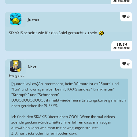
20. OKT. 2006
0
Justus
SIXAXIS scheint wie für das Spiel gemacht zu sein.
15:14
20. OKT. 2006
0
Next
Freigeist:
[quote=LayLow]Ah interessant, beim Wiimote ist es "Sport" und
"Fun" und "ownage" aber beim SIXAXIS sind es "Krankheiten"
"Krämpfe" und "Schmerzen"
LOOOOOOOOOOOL ihr habt wieder eure Leistungskurve ganz nach
oben getrieben ihr PU**YS.
Ich finde den SIXAXIS übertrieben COOL. Wenn ihr mal videos
zuende gucken würdet, hättet ihr erfahren dass man sogar
auswählen kann was man mit bewegungen steuert.
Z.B. nur tricks oder nur am boden usw.