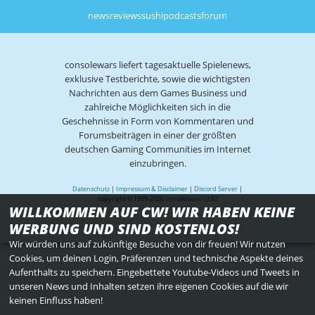
news
reviews
sushi
podcasts
forum
consolewars liefert tagesaktuelle Spielenews,
exklusive Testberichte, sowie die wichtigsten
Nachrichten aus dem Games Business und
zahlreiche Möglichkeiten sich in die
Geschehnisse in Form von Kommentaren und
Forumsbeiträgen in einer der größten
deutschen Gaming Communities im Internet
einzubringen.
Datenschutz
|
Impressum & Disclaimer
|
Discord Server
|
copyright © 1999-2026
consolewars V2.82
WILLKOMMEN AUF CW! WIR HABEN KEINE
WERBUNG UND SIND KOSTENLOS!
Wir würden uns auf zukünftige Besuche von dir freuen! Wir nutzen
Cookies, um deinen Login, Präferenzen und technische Aspekte deines
Aufenthalts zu speichern. Eingebettete Youtube-Videos und Tweets in
unseren News und Inhalten setzen ihre eigenen Cookies auf die wir
keinen Einfluss haben!