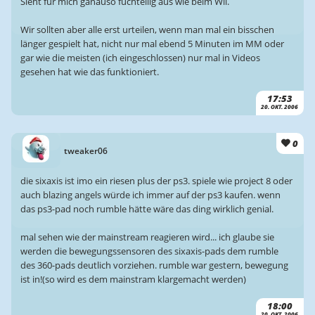
Sieht für mich ganauso fuchtellig aus wie beim Wii.
Wir sollten aber alle erst urteilen, wenn man mal ein bisschen
länger gespielt hat, nicht nur mal ebend 5 Minuten im MM oder
gar wie die meisten (ich eingeschlossen) nur mal in Videos
gesehen hat wie das funktioniert.
17:53
20. OKT. 2006
0
tweaker06
die sixaxis ist imo ein riesen plus der ps3. spiele wie project 8 oder
auch blazing angels würde ich immer auf der ps3 kaufen. wenn
das ps3-pad noch rumble hätte wäre das ding wirklich genial.
mal sehen wie der mainstream reagieren wird... ich glaube sie
werden die bewegungssensoren des sixaxis-pads dem rumble
des 360-pads deutlich vorziehen. rumble war gestern, bewegung
ist in!(so wird es dem mainstram klargemacht werden)
18:00
20. OKT. 2006