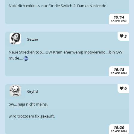
Natürlich exklusiv nur für die Switch 2. Danke Nintendo!
19:14
17. APR. 2025
3
Setzer
Neue Strecken top....OW Kram eher wenig motivierend....bin OW
müde....
19:18
17. APR. 2025
0
Gryfid
ow... naja nicht meins.
wird trotzdem fix gekauft.
19:20
17. APR. 2025