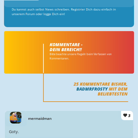
Du kannst auch selbst News schreiben. Registrier Dich dazu einfach in
unserem Forum oder logge Dich ein!
KOMMENTARE -
DEIN BEREICH!!
Bitte beachte unsere Regeln beim Verfassen von
Kommentaren.
25
KOMMENTARE BISHER,
BADMRFROSTY
MIT DEM
BELIEBTESTEN
3
mermaidman
Goty.