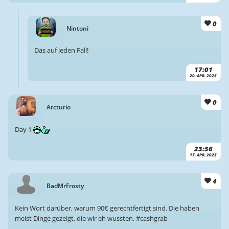
0
Nintoni
Das auf jeden Fall!
17:01
20. APR. 2025
0
Arcturio
Day 1
23:56
17. APR. 2025
4
BadMrFrosty
Kein Wort darüber, warum 90€ gerechtfertigt sind. Die haben
meist Dinge gezeigt, die wir eh wussten. #cashgrab