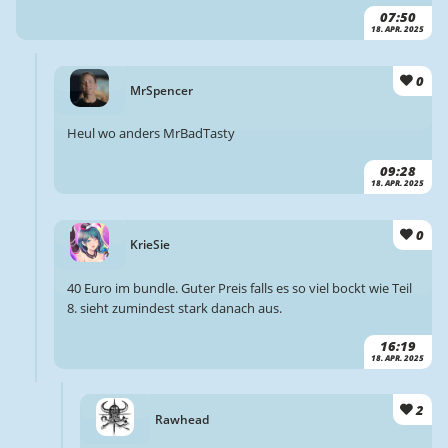
07:50
18. APR. 2025
0
MrSpencer
Heul wo anders MrBadTasty
09:28
18. APR. 2025
0
KrieSie
40 Euro im bundle. Guter Preis falls es so viel bockt wie Teil
8. sieht zumindest stark danach aus.
16:19
18. APR. 2025
2
Rawhead