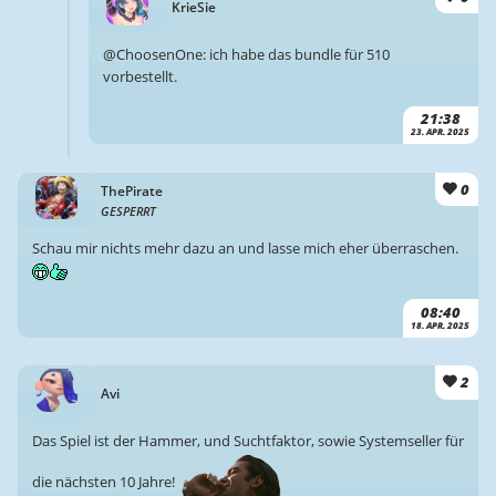
KrieSie
@ChoosenOne: ich habe das bundle für 510
vorbestellt.
21:38
23. APR. 2025
0
ThePirate
GESPERRT
Schau mir nichts mehr dazu an und lasse mich eher überraschen.
08:40
18. APR. 2025
2
Avi
Das Spiel ist der Hammer, und Suchtfaktor, sowie Systemseller für
die nächsten 10 Jahre!