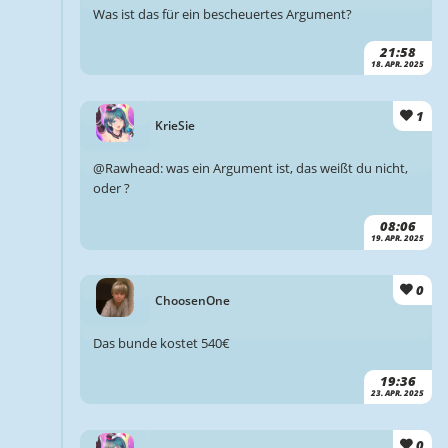
Was ist das für ein bescheuertes Argument?
21:58
18. APR. 2025
1
KrieSie
@Rawhead: was ein Argument ist, das weißt du nicht,
oder ?
08:06
19. APR. 2025
0
ChoosenOne
Das bunde kostet 540€
19:36
23. APR. 2025
0