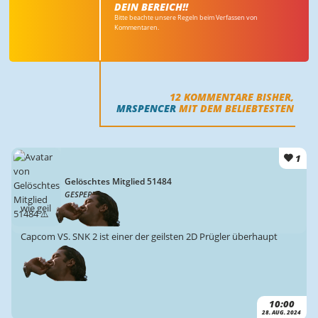
DEIN BEREICH!!
Bitte beachte unsere Regeln beim Verfassen von
Kommentaren.
12
KOMMENTARE BISHER,
MRSPENCER
MIT DEM BELIEBTESTEN
1
Gelöschtes Mitglied 51484
GESPERRT
wie geil
Capcom VS. SNK 2 ist einer der geilsten 2D Prügler überhaupt
10:00
28. AUG. 2024