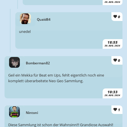
28. AUG. 2024
0
Quaid84
unedel
18:55
30. AUG. 2024
0
Bomberman82
Geil ein Mekka für Beat em Ups, fehlt eigentlich noch eine
komplett überarbeitete Neo Geo Sammlung.
10:33
28. AUG. 2024
1
Nintoni
Diese Sammlung ist schon der Wahnsinn!!! Grandiose Auswahl!