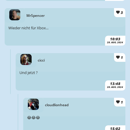
3
MrSpencer
Wieder nicht für Xbox...
10:03
28. AUG. 2024
1
cicci
Und jetzt ?
13:48
28. AUG. 2024
1
cloudlionhead
😂😂😂
15:02