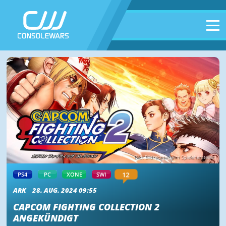
Bild: Bildrechte beim Spielehersteller
12
PS4
PC
XONE
SWI
ARK
28. AUG. 2024 09:55
CAPCOM FIGHTING COLLECTION 2
ANGEKÜNDIGT