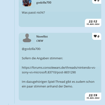
0
godzilla700
Was passt nicht?
22:12
19. AUG. 2024
0
Novellist
CREW
@godzilla700:
Sofern die Angaben stimmen:
https://forums.consolewars.de/threads/nintendo-vs-
sony-vs-microsoft.83710/post-8651290
Im dazugehörigen Spiel-Thread gibt es zudem schon
ein paar stimmen anhand der Demo.
22:19
19. AUG. 2024