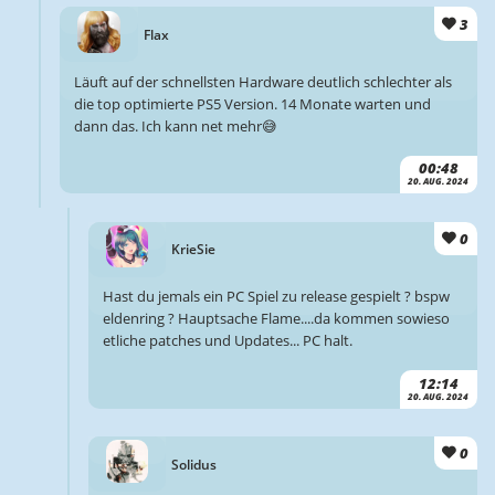
3
Flax
Läuft auf der schnellsten Hardware deutlich schlechter als
die top optimierte PS5 Version. 14 Monate warten und
dann das. Ich kann net mehr😅
00:48
20. AUG. 2024
0
KrieSie
Hast du jemals ein PC Spiel zu release gespielt ? bspw
eldenring ? Hauptsache Flame....da kommen sowieso
etliche patches und Updates... PC halt.
12:14
20. AUG. 2024
0
Solidus