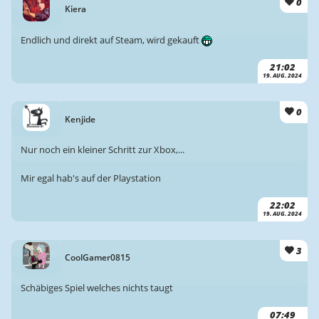
0
Kiera
Endlich und direkt auf Steam, wird gekauft
21:02
19. AUG. 2024
0
Kenjide
Nur noch ein kleiner Schritt zur Xbox,...
Mir egal hab's auf der Playstation
22:02
19. AUG. 2024
3
CoolGamer0815
Schäbiges Spiel welches nichts taugt
07:49