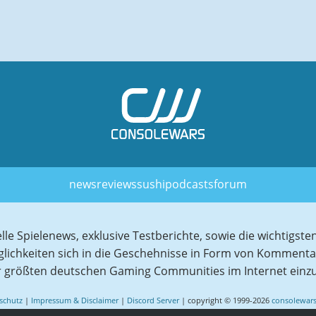
news
reviews
sushi
podcasts
forum
elle Spielenews, exklusive Testberichte, sowie die wichtig
glichkeiten sich in die Geschehnisse in Form von Komment
r größten deutschen Gaming Communities im Internet einz
schutz
|
Impressum & Disclaimer
|
Discord Server
| copyright © 1999-2026
consolewars