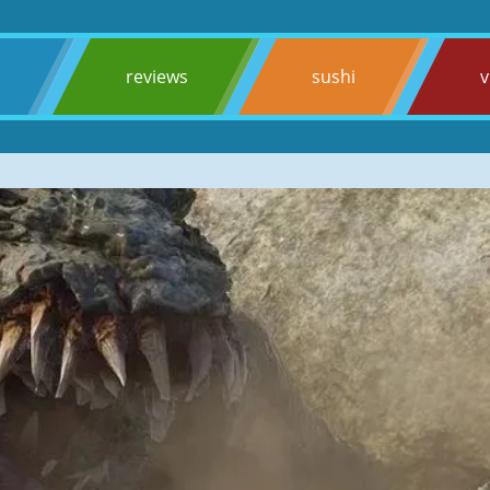
s
reviews
sushi
v