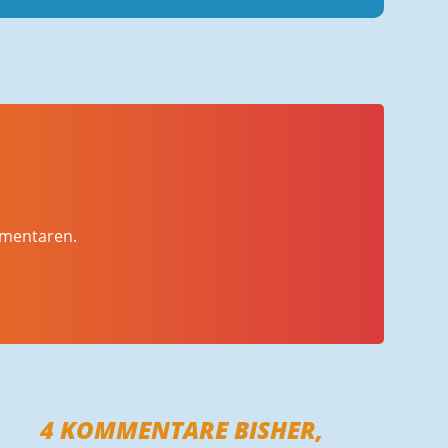
mmentaren.
4
KOMMENTARE BISHER,