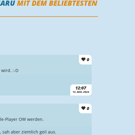
HARU
MIT DEM BELIEBTESTEN
0
wird. :-D
12:07
12. AUG. 2024
0
gle-Player OW werden.
sah aber ziemlich geil aus.