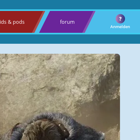
?
ids & pods
forum
Anmelden