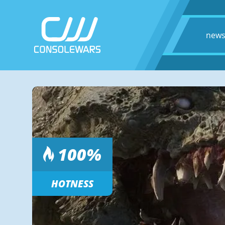
new
100
%
HOTNESS