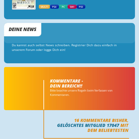
MULTI
PS4
PC
SWI
PS5
DEINE NEWS
Du kannst auch selbst News schreiben. Registrier Dich dazu einfach in
unserem Forum oder logge Dich ein!
KOMMENTARE -
DEIN BEREICH!!
Bitte beachte unsere Regeln beim Verfassen von
Kommentaren.
16
KOMMENTARE BISHER,
GELÖSCHTES MITGLIED 17047
MIT
DEM BELIEBTESTEN