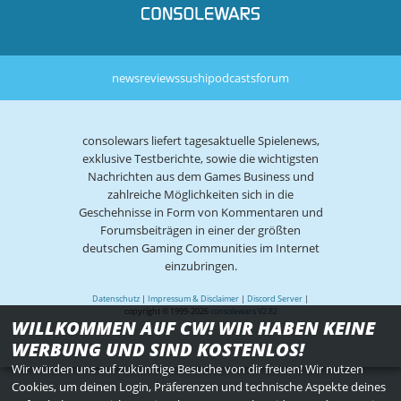
news
reviews
sushi
podcasts
forum
consolewars liefert tagesaktuelle Spielenews,
exklusive Testberichte, sowie die wichtigsten
Nachrichten aus dem Games Business und
zahlreiche Möglichkeiten sich in die
Geschehnisse in Form von Kommentaren und
Forumsbeiträgen in einer der größten
deutschen Gaming Communities im Internet
einzubringen.
Datenschutz
|
Impressum & Disclaimer
|
Discord Server
|
copyright © 1999-2026
consolewars V2.82
WILLKOMMEN AUF CW! WIR HABEN KEINE
WERBUNG UND SIND KOSTENLOS!
Wir würden uns auf zukünftige Besuche von dir freuen! Wir nutzen
Cookies, um deinen Login, Präferenzen und technische Aspekte deines