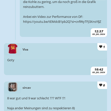
die Kohle zu gering, um da noch groß in die Grafik
reinzubuttern.
Anbei ein Video zur Performance von DF:
https://youtu.be/tEMdcB1pb2Q?si=cnfWyTFJ3XnsYlJZ
12:37
05. JUL. 2024
1
Viva
Goty
10:42
05. JUL. 2024
0
sircav
8 war gut und 9 war schlecht ??? WTF !?!
Naja ander Meinungen sind zu respektieren 8)