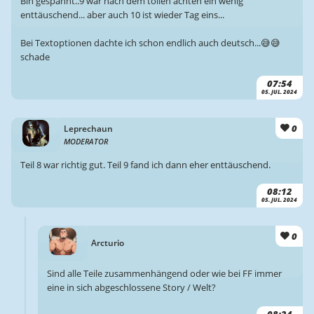
Bin gespannt..9 war nach dem tollen achten ein wenig
enttäuschend... aber auch 10 ist wieder Tag eins...
Bei Textoptionen dachte ich schon endlich auch deutsch...😅😅
schade
07:54
05. JUL. 2024
0
Leprechaun
MODERATOR
Teil 8 war richtig gut. Teil 9 fand ich dann eher enttäuschend.
08:12
05. JUL. 2024
0
Arcturio
Sind alle Teile zusammenhängend oder wie bei FF immer
eine in sich abgeschlossene Story / Welt?
08:24