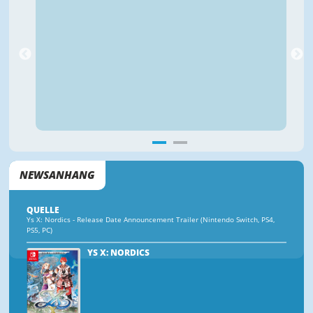
NEWSANHANG
QUELLE
Ys X: Nordics - Release Date Announcement Trailer (Nintendo Switch, PS4,
PS5, PC)
YS X: NORDICS