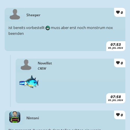
0
Sheeper
ist bereits vorbestellt
muss aber erst noch monstrum nox
beenden
07:53
05. JUL. 2024
0
Novellist
CREW
07:58
05. JUL. 2024
0
Nintoni