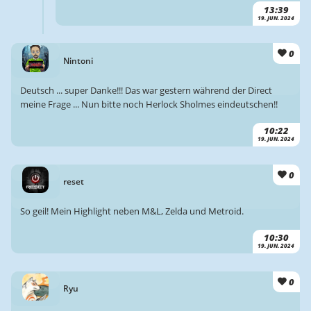
13:39
19. JUN. 2024
0
Nintoni
Deutsch ... super Danke!!! Das war gestern während der Direct
meine Frage ... Nun bitte noch Herlock Sholmes eindeutschen!!
10:22
19. JUN. 2024
0
reset
So geil! Mein Highlight neben M&L, Zelda und Metroid.
10:30
19. JUN. 2024
0
Ryu