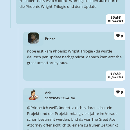
zu haben, dass es sich lohnt. Womöglich eben auch durch
die Phoenix-Wright-Trilogie und dem Update.
10:56
19. JUN. 2024
0
Prince
nope erst kam Phoenix Wright Trilogie - da wurde
deutsch per Update nachgereicht. danach kam erst the
great ace attorney raus.
11:20
19. JUN. 2024
0
Ark
SENIOR-MODERATOR
@Prince: Ich weiß, ändert ja nichts daran, dass ein
Projekt und der Projektumfang viele Jahre im Voraus
schon bestimmt werden. Und da war The Great Ace
Attorney offensichtlich zu einem zu frühen Zeitpunkt