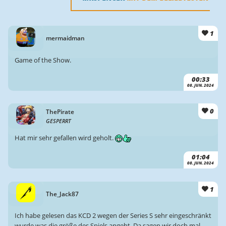
1
mermaidman
Game of the Show.
00:33
08. JUN. 2024
0
ThePirate
GESPERRT
Hat mir sehr gefallen wird geholt.
01:04
08. JUN. 2024
1
The_Jack87
Ich habe gelesen das KCD 2 wegen der Series S sehr eingeschränkt
wurde was die größe des Spiels angeht. Da sagen wir doch mal