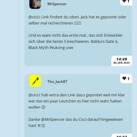
1
MrSpencer
@cicci: Link findest du oben. Jack hat es gepostet oder
selber mal recherchieren 🤷🏻‍♂️
Und es wäre nicht das erste mal , das sich Entwickler
sich über die Series S beschweren. Baldurs Gate 3,
Black Myth Wukong usw
14:49
08. JUN. 2024
1
The_Jack87
@cicci: hab extra den Link dazu gepostet weil mir klar
war das ein paar Leutchen es hier nicht wahr haben
wollen 😉
Danke @MrSpencer das du Cicci darauf hingewiesen
hast 🤘🏻
21:22