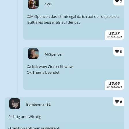
1
cicci
@MrSpencer: das ist mir egal da ich auf der x spiele da
läuft alles besser als auf der ps5
22:57
08. JUN. 2024
3
MrSpencer
@cicci: wow Cicci echt wow
Ok Thema beendet
23:06
08. JUN. 2024
0
Bomberman82
Richtig und Wichtig
(Tradition soll man ja wahren)