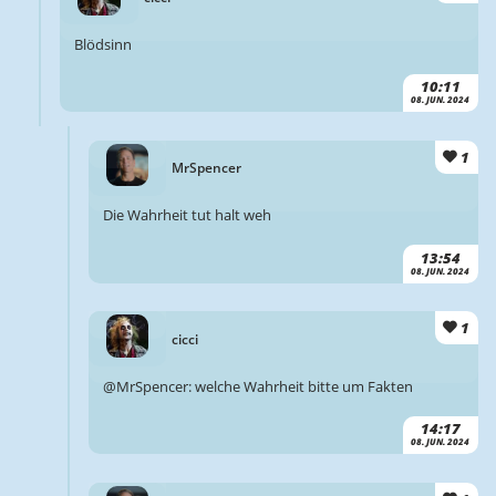
Blödsinn
10:11
08. JUN. 2024
1
MrSpencer
Die Wahrheit tut halt weh
13:54
08. JUN. 2024
1
cicci
@MrSpencer: welche Wahrheit bitte um Fakten
14:17
08. JUN. 2024