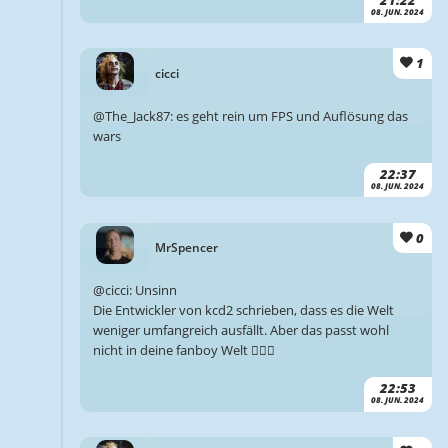
08. JUN. 2024
1
cicci
@The_Jack87: es geht rein um FPS und Auflösung das
wars
22:37
08. JUN. 2024
0
MrSpencer
@cicci: Unsinn
Die Entwickler von kcd2 schrieben, dass es die Welt
weniger umfangreich ausfällt. Aber das passt wohl
nicht in deine fanboy Welt 🤷🏻‍♂️
22:53
08. JUN. 2024