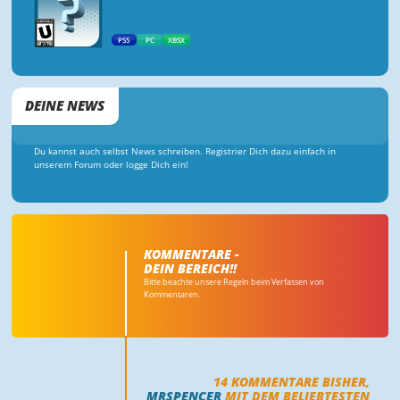
PS5
PC
XBSX
DEINE NEWS
Du kannst auch selbst News schreiben. Registrier Dich dazu einfach in
unserem Forum oder logge Dich ein!
KOMMENTARE -
DEIN BEREICH!!
Bitte beachte unsere Regeln beim Verfassen von
Kommentaren.
14
KOMMENTARE BISHER,
MRSPENCER
MIT DEM BELIEBTESTEN