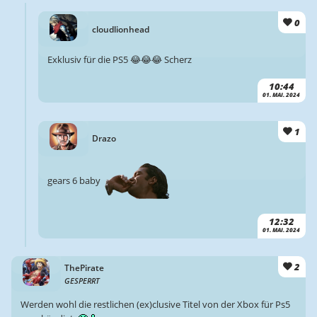
0
cloudlionhead
Exklusiv für die PS5 😂😂😂 Scherz
10:44
01. MAI. 2024
1
Drazo
gears 6 baby
12:32
01. MAI. 2024
2
ThePirate
GESPERRT
Werden wohl die restlichen (ex)clusive Titel von der Xbox für Ps5