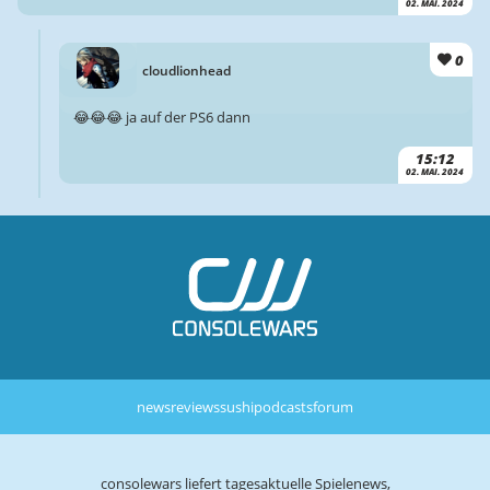
02. MAI. 2024
0
cloudlionhead
😂😂😂 ja auf der PS6 dann
15:12
02. MAI. 2024
news
reviews
sushi
podcasts
forum
consolewars liefert tagesaktuelle Spielenews,