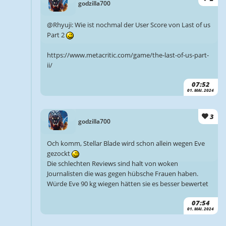
godzilla700
@Rhyuji: Wie ist nochmal der User Score von Last of us
Part 2
https://www.metacritic.com/game/the-last-of-us-part-
ii/
07:52
01. MAI. 2024
3
godzilla700
Och komm, Stellar Blade wird schon allein wegen Eve
gezockt
Die schlechten Reviews sind halt von woken
Journalisten die was gegen hübsche Frauen haben.
Würde Eve 90 kg wiegen hätten sie es besser bewertet
07:54
01. MAI. 2024