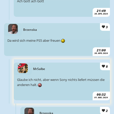
Ach Gott ach Gott
21:49
30. APR. 2024
3
Brzenska
Da wird sich meine PS5 aber freuen
21:00
30. APR. 2024
8
MrSalbe
Glaube ich nicht, aber wenn Sony nichts liefert müssen die
anderen halt.
00:32
01. MAI. 2024
2
Brzenska