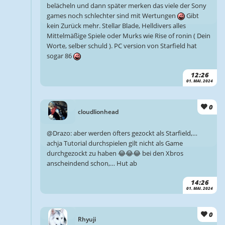
belächeln und dann später merken das viele der Sony
games noch schlechter sind mit Wertungen
Gibt
kein Zurück mehr. Stellar Blade, Helldivers alles
Mittelmäßige Spiele oder Murks wie Rise of ronin ( Dein
Worte, selber schuld ). PC version von Starfield hat
sogar 86
12:26
01. MAI. 2024
0
cloudlionhead
@Drazo: aber werden öfters gezockt als Starfield,…
achja Tutorial durchspielen gilt nicht als Game
durchgezockt zu haben 😂😂😂 bei den Xbros
anscheindend schon,… Hut ab
14:26
01. MAI. 2024
0
Rhyuji