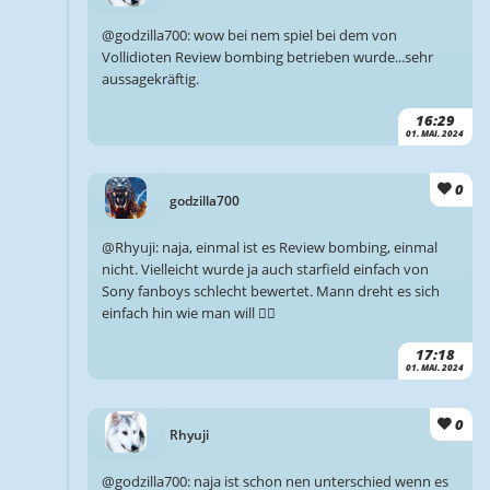
@godzilla700: wow bei nem spiel bei dem von
Vollidioten Review bombing betrieben wurde...sehr
aussagekräftig.
16:29
01. MAI. 2024
0
godzilla700
@Rhyuji: naja, einmal ist es Review bombing, einmal
nicht. Vielleicht wurde ja auch starfield einfach von
Sony fanboys schlecht bewertet. Mann dreht es sich
einfach hin wie man will 🤷‍♂️
17:18
01. MAI. 2024
0
Rhyuji
@godzilla700: naja ist schon nen unterschied wenn es