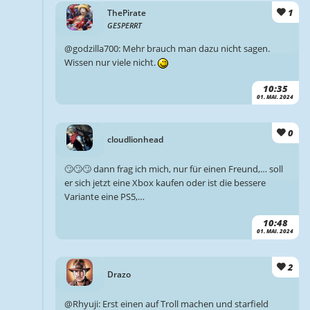
1
ThePirate
GESPERRT
@godzilla700: Mehr brauch man dazu nicht sagen.
Wissen nur viele nicht.
10:35
01. MAI. 2024
0
cloudlionhead
🙄🙄🙄 dann frag ich mich, nur für einen Freund,… soll
er sich jetzt eine Xbox kaufen oder ist die bessere
Variante eine PS5,…
10:48
01. MAI. 2024
2
Drazo
@Rhyuji: Erst einen auf Troll machen und starfield