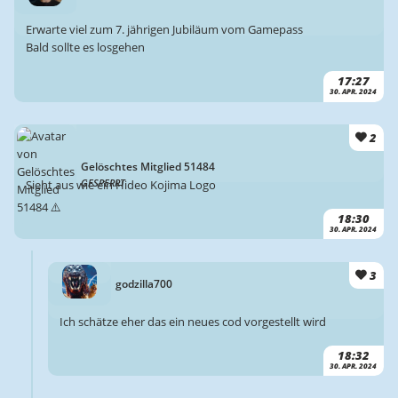
Erwarte viel zum 7. jährigen Jubiläum vom Gamepass
Bald sollte es losgehen
17:27
30. APR. 2024
2
Gelöschtes Mitglied 51484
GESPERRT
Sieht aus wie ein Hideo Kojima Logo
18:30
30. APR. 2024
3
godzilla700
Ich schätze eher das ein neues cod vorgestellt wird
18:32
30. APR. 2024