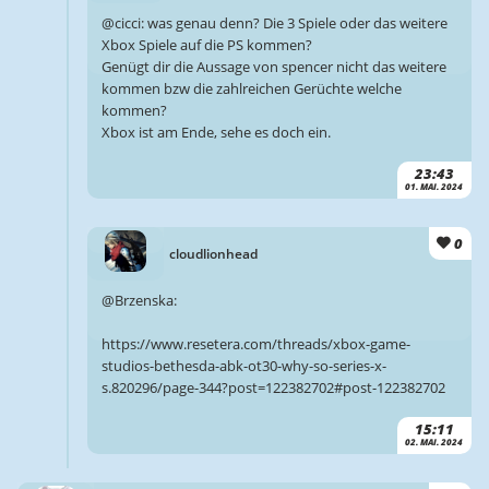
@cicci: was genau denn? Die 3 Spiele oder das weitere
Xbox Spiele auf die PS kommen?
Genügt dir die Aussage von spencer nicht das weitere
kommen bzw die zahlreichen Gerüchte welche
kommen?
Xbox ist am Ende, sehe es doch ein.
23:43
01. MAI. 2024
0
cloudlionhead
@Brzenska:
https://www.resetera.com/threads/xbox-game-
studios-bethesda-abk-ot30-why-so-series-x-
s.820296/page-344?post=122382702#post-122382702
15:11
02. MAI. 2024