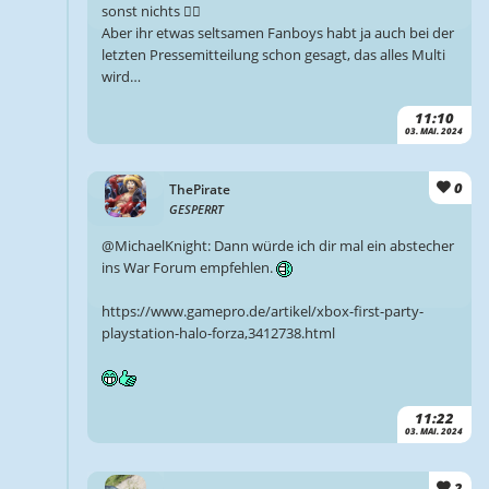
sonst nichts 🤷‍♂️
Aber ihr etwas seltsamen Fanboys habt ja auch bei der
letzten Pressemitteilung schon gesagt, das alles Multi
wird…
11:10
03. MAI. 2024
0
ThePirate
GESPERRT
@MichaelKnight: Dann würde ich dir mal ein abstecher
ins War Forum empfehlen.
https://www.gamepro.de/artikel/xbox-first-party-
playstation-halo-forza,3412738.html
11:22
03. MAI. 2024
2