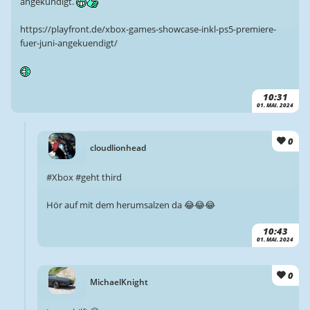
angekündigt.
https://playfront.de/xbox-games-showcase-inkl-ps5-premiere-
fuer-juni-angekuendigt/
10:31
01. MAI. 2024
0
cloudlionhead
#Xbox #geht third
Hör auf mit dem herumsalzen da 😂😂😂
10:43
01. MAI. 2024
0
MichaelKnight