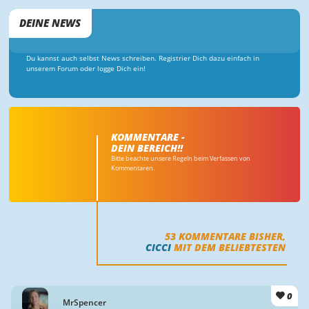
DEINE NEWS
Du kannst auch selbst News schreiben. Registrier Dich dazu einfach in
unserem Forum oder logge Dich ein!
KOMMENTARE -
DEIN BEREICH!!
Bitte beachte unsere Regeln beim Verfassen von
Kommentaren.
53
KOMMENTARE BISHER,
CICCI
MIT DEM BELIEBTESTEN
0
MrSpencer