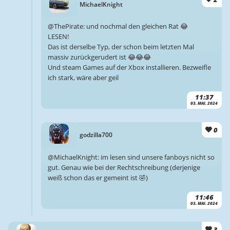
MichaelKnight
@ThePirate: und nochmal den gleichen Rat 😂
LESEN!
Das ist derselbe Typ, der schon beim letzten Mal
massiv zurückgerudert ist 😂😂😂
Und steam Games auf der Xbox installieren. Bezweifle
ich stark, wäre aber geil
11:37
03. MAI. 2024
0
godzilla700
@MichaelKnight: im lesen sind unsere fanboys nicht so
gut. Genau wie bei der Rechtschreibung (derjenige
weiß schon das er gemeint ist 🤣)
11:46
03. MAI. 2024
3