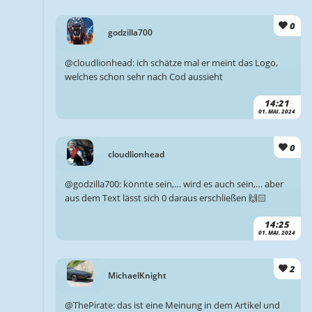
0
godzilla700
@cloudlionhead: ich schätze mal er meint das Logo,
welches schon sehr nach Cod aussieht
14:21
01. MAI. 2024
0
cloudlionhead
@godzilla700: könnte sein,… wird es auch sein,… aber
aus dem Text lässt sich 0 daraus erschließen 🙌🏻
14:25
01. MAI. 2024
2
MichaelKnight
@ThePirate: das ist eine Meinung in dem Artikel und