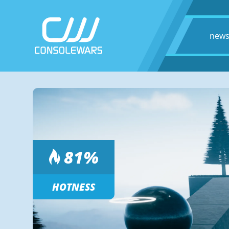
new
81
%
HOTNESS