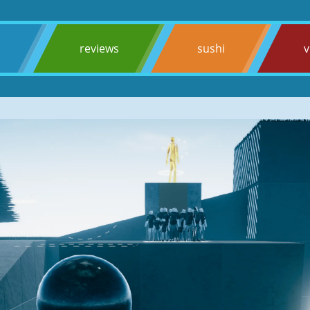
s
reviews
sushi
v