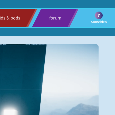
?
ids & pods
forum
Anmelden