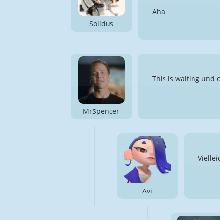
Aha
Solidus
This is waiting und oh
MrSpencer
Vielle
Avi