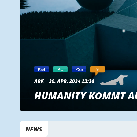
9
PS4
PC
PS5
ARK
29. APR. 2024 23:36
HUMANITY KOMMT AU
NEWS