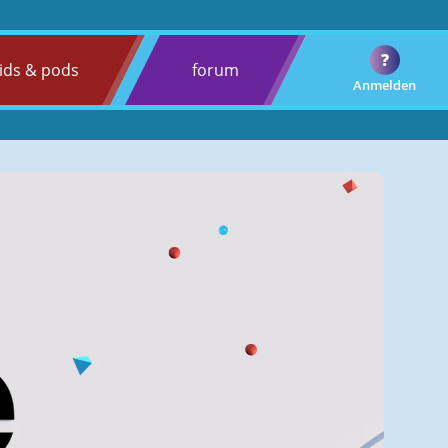
?
ids & pods
forum
Anmelden