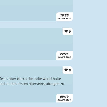
16:36
16. APR. 2024
0
22:25
16. APR. 2024
0
st", aber durch die indie world halte
tand zu den ersten alterseinstufungen zu
09:19
17. APR. 2024