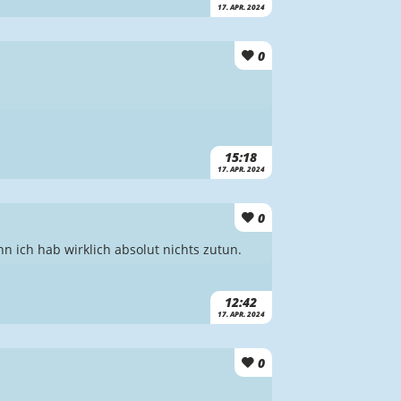
17. APR. 2024
0
15:18
17. APR. 2024
0
n ich hab wirklich absolut nichts zutun.
12:42
17. APR. 2024
0