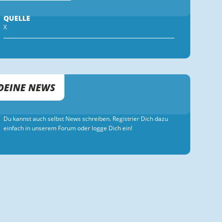
QUELLE
X
DEINE NEWS
Du kannst auch selbst News schreiben. Registrier Dich dazu
einfach in unserem Forum oder logge Dich ein!