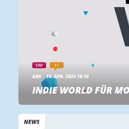
11
SWI
ARK
16. APR. 2024 16:18
INDIE WORLD FÜR MO
NEWS