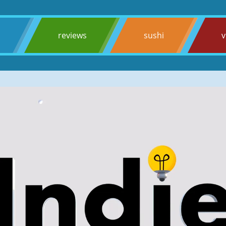
s
reviews
sushi
v