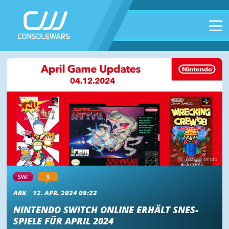
Bild: Nintendo
SWI
5
ARK
12. APR. 2024 09:22
NINTENDO SWITCH ONLINE ERHÄLT SNES-
SPIELE FÜR APRIL 2024