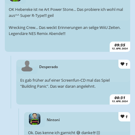
OK Hebereke ist ne Art Power Stone... Das probiere ich wohl mal
aus^^ Super R-Type!!! geil
Wrecking Crew... Das weckt Erinnerungen an selige WiiU Zeiten.
Legendäre NES Remix Abende!!!
09:35
12. APR. 2024
1
Desperado
Es gab früher auf einer Screenfun-CD mal das Spiel
"Building Panic". Das war daran angelehnt.
00:31
13. APR. 2024
1
Nintoni
Ok. Das kenne ich garnicht 😅 danke🤘🏻