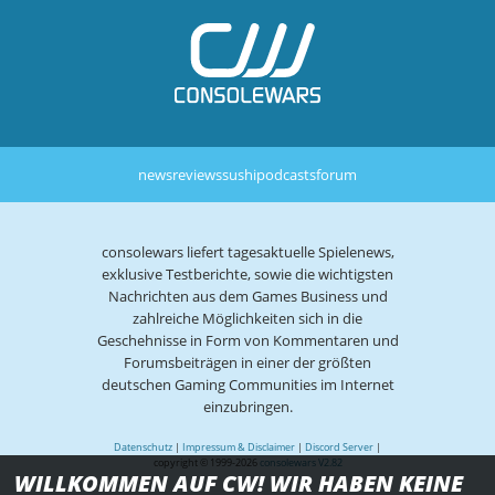
news
reviews
sushi
podcasts
forum
consolewars liefert tagesaktuelle Spielenews,
exklusive Testberichte, sowie die wichtigsten
Nachrichten aus dem Games Business und
zahlreiche Möglichkeiten sich in die
Geschehnisse in Form von Kommentaren und
Forumsbeiträgen in einer der größten
deutschen Gaming Communities im Internet
einzubringen.
Datenschutz
|
Impressum & Disclaimer
|
Discord Server
|
copyright © 1999-2026
consolewars V2.82
WILLKOMMEN AUF CW! WIR HABEN KEINE