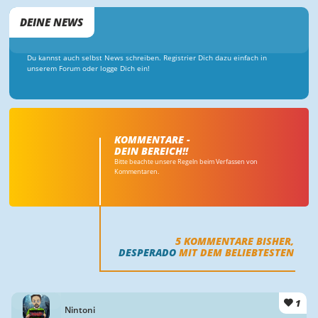
DEINE NEWS
Du kannst auch selbst News schreiben. Registrier Dich dazu einfach in
unserem Forum oder logge Dich ein!
KOMMENTARE -
DEIN BEREICH!!
Bitte beachte unsere Regeln beim Verfassen von
Kommentaren.
5
KOMMENTARE BISHER,
DESPERADO
MIT DEM BELIEBTESTEN
1
Nintoni