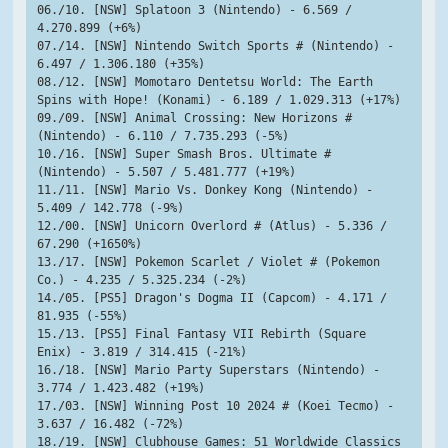
06./10. [NSW] Splatoon 3 (Nintendo) - 6.569 / 
4.270.899 (+6%)
07./14. [NSW] Nintendo Switch Sports # (Nintendo) - 
6.497 / 1.306.180 (+35%)
08./12. [NSW] Momotaro Dentetsu World: The Earth 
Spins with Hope! (Konami) - 6.189 / 1.029.313 (+17%)
09./09. [NSW] Animal Crossing: New Horizons # 
(Nintendo) - 6.110 / 7.735.293 (-5%)
10./16. [NSW] Super Smash Bros. Ultimate # 
(Nintendo) - 5.507 / 5.481.777 (+19%)
11./11. [NSW] Mario Vs. Donkey Kong (Nintendo) - 
5.409 / 142.778 (-9%)
12./00. [NSW] Unicorn Overlord # (Atlus) - 5.336 / 
67.290 (+1650%)
13./17. [NSW] Pokemon Scarlet / Violet # (Pokemon 
Co.) - 4.235 / 5.325.234 (-2%)
14./05. [PS5] Dragon's Dogma II (Capcom) - 4.171 / 
81.935 (-55%)
15./13. [PS5] Final Fantasy VII Rebirth (Square 
Enix) - 3.819 / 314.415 (-21%)
16./18. [NSW] Mario Party Superstars (Nintendo) - 
3.774 / 1.423.482 (+19%)
17./03. [NSW] Winning Post 10 2024 # (Koei Tecmo) - 
3.637 / 16.482 (-72%)
18./19. [NSW] Clubhouse Games: 51 Worldwide Classics 