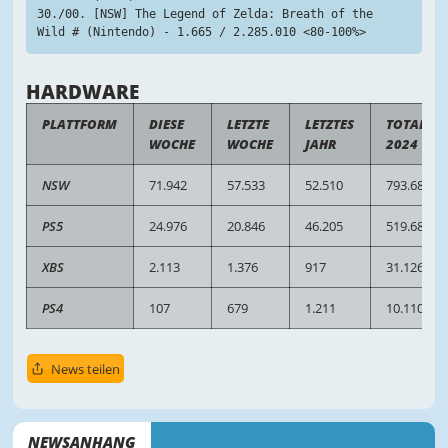
30./00. [NSW] The Legend of Zelda: Breath of the 
Wild # (Nintendo) - 1.665 / 2.285.010 <80-100%>
HARDWARE
PLATTFORM
DIESE
LETZTE
LETZTES
TOTAL
WOCHE
WOCHE
JAHR
2024
NSW
71.942
57.533
52.510
793.683
PS5
24.976
20.846
46.205
519.682
XBS
2.113
1.376
917
31.126
PS4
107
679
1.211
10.110
News teilen
NEWSANHANG