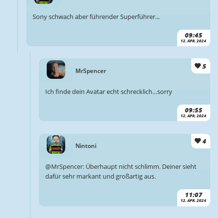
Sony schwach aber führender Superführer...
09:45
12. APR. 2024
5
MrSpencer
Ich finde dein Avatar echt schrecklich…sorry
09:55
12. APR. 2024
4
Nintoni
@MrSpencer: Überhaupt nicht schlimm. Deiner sieht
dafür sehr markant und großartig aus.
11:07
12. APR. 2024