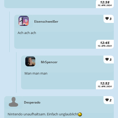
12:38
12. APR. 2024
3
Eisenschweißer
Ach ach ach
12:45
12. APR. 2024
3
MrSpencer
Man man man
12:52
12. APR. 2024
2
Desperado
Nintendo unaufhaltsam. Einfach unglaublich!