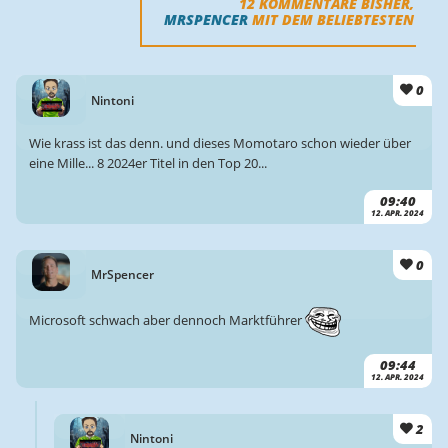
12
KOMMENTARE BISHER,
MRSPENCER
MIT DEM BELIEBTESTEN
0
Nintoni
Wie krass ist das denn. und dieses Momotaro schon wieder über
eine Mille... 8 2024er Titel in den Top 20...
09:40
12. APR. 2024
0
MrSpencer
Microsoft schwach aber dennoch Marktführer
09:44
12. APR. 2024
2
Nintoni