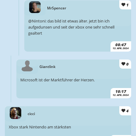
1
MrSpencer
@Nintoni: das bild ist etwas älter. jetzt bin ich
aufgedunsen und seit der xbox one sehr schnell
gealtert
08:47
13. APR. 2024
0
Giantlink
Microsoft ist der Marktführer der Herzen.
10:17
12. APR. 2024
4
cicci
Xbox stark Nintendo am stärksten