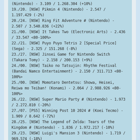
(Nintendo) - 3.109 / 1.268.304 (+10%)
19./20. [NSW] Pikmin 4 (Nintendo) - 2.547 / 
1.197.429 (-2%)
20./24. [NSW] Ring Fit Adventure # (Nintendo) - 
2.507 / 3.540.836 (+22%)
21./00. [NSW] It Takes Two (Electronic Arts) - 2.436 
/ 33.547 <80-100%>
22./21. [NSW] Puyo Puyo Tetris 2 [Special Price] 
(Sega) - 2.325 / 151.268 (-8%)
23./27. [NSW] Jinsei Game for Nintendo Switch 
(Takara Tomy) - 2.158 / 200.153 (+9%)
24./00. [NSW] Taiko no Tatsujin: Rhythm Festival 
(Bandai Namco Entertainment) - 2.150 / 311.713 <80-
100%>
25./00. [NSW] Momotaro Dentetsu: Showa, Heisei, 
Reiwa mo Teiban! (Konami) - 2.064 / 2.988.926 <80-
100%>
26./22. [NSW] Super Mario Party # (Nintendo) - 1.973 
/ 2.272.810 (-20%)
27./07. [PS5] Winning Post 10 2024 # (Koei Tecmo) - 
1.909 / 8.642 (-72%)
28./25. [NSW] The Legend of Zelda: Tears of the 
Kingdom # (Nintendo) - 1.836 / 1.972.217 (-10%)
29./23. [NSW] Luigi's Mansion 3 (Nintendo) - 1.719 / 
969.574 (-18%)