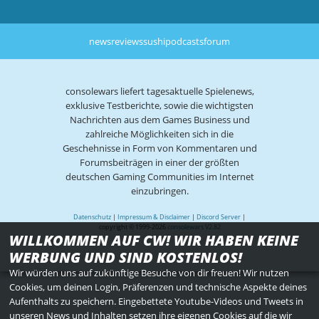
news
reviews
sushi
podcasts
forum
consolewars liefert tagesaktuelle Spielenews,
exklusive Testberichte, sowie die wichtigsten
Nachrichten aus dem Games Business und
zahlreiche Möglichkeiten sich in die
Geschehnisse in Form von Kommentaren und
Forumsbeiträgen in einer der größten
deutschen Gaming Communities im Internet
einzubringen.
Datenschutz
|
Impressum & Disclaimer
|
Discord Server
|
copyright © 1999-2026
consolewars V2.82
WILLKOMMEN AUF CW! WIR HABEN KEINE
WERBUNG UND SIND KOSTENLOS!
Wir würden uns auf zukünftige Besuche von dir freuen! Wir nutzen
Cookies, um deinen Login, Präferenzen und technische Aspekte deines
Aufenthalts zu speichern. Eingebettete Youtube-Videos und Tweets in
unseren News und Inhalten setzen ihre eigenen Cookies auf die wir