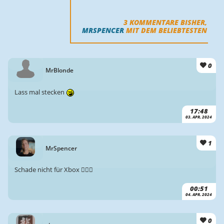
3
KOMMENTARE BISHER,
MRSPENCER
MIT DEM BELIEBTESTEN
0
MrBlonde
Lass mal stecken
17:48
03. APR. 2024
1
MrSpencer
Schade nicht für Xbox 🤷🏻‍♂️
00:51
04. APR. 2024
0