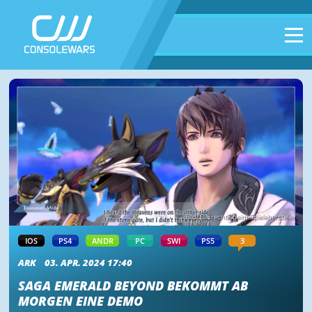
Bild: Bildrechte beim Spielehersteller
IOS
PS4
ANDR
PC
SWI
PS5
3
ARK
03. APR. 2024 17:40
SAGA EMERALD BEYOND BEKOMMT AB
MORGEN EINE DEMO