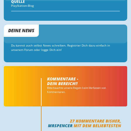
QUELLE
PlayStation-Blog
DEINE NEWS
Du kannst auch selbst News schreiben. Registrier Dich dazu einfach in
unserem Forum oder logge Dich ein!
KOMMENTARE -
DEIN BEREICH!!
Bitte beachte unsere Regeln beim Verfassen von
Kommentaren.
27
KOMMENTARE BISHER,
MRSPENCER
MIT DEM BELIEBTESTEN