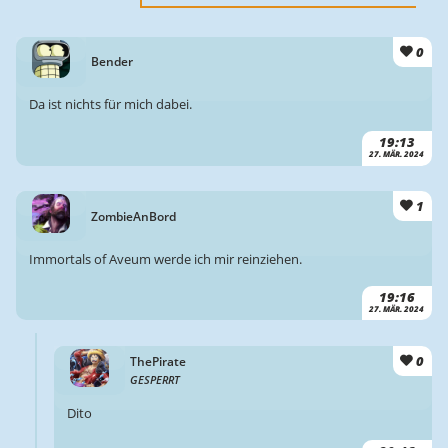
0
Bender
Da ist nichts für mich dabei.
19:13
27. MÄR. 2024
1
ZombieAnBord
Immortals of Aveum werde ich mir reinziehen.
19:16
27. MÄR. 2024
0
ThePirate
GESPERRT
Dito