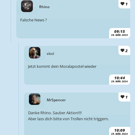
1
Rhino
Falsche News ?
09:15
28. MÄR. 2024
2
cicci
Jetzt kommt dein Moralapostel wieder
10:44
28. MÄR. 2024
1
MrSpencer
Danke Rhino. Sauber Aktion!!!!
Aber lass dich bitte von Trollen nicht triggern.
10:09
29. MÄR. 2024