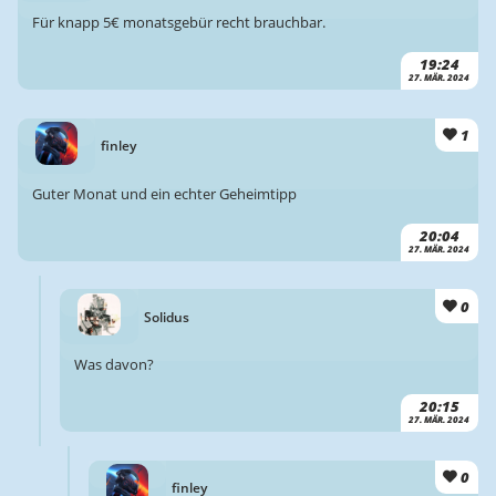
Für knapp 5€ monatsgebür recht brauchbar.
19:24
27. MÄR. 2024
1
finley
Guter Monat und ein echter Geheimtipp
20:04
27. MÄR. 2024
0
Solidus
Was davon?
20:15
27. MÄR. 2024
0
finley