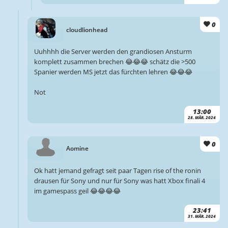
0
cloudlionhead
Uuhhhh die Server werden den grandiosen Ansturm
komplett zusammen brechen 😂😂😂 schätz die >500
Spanier werden MS jetzt das fürchten lehren 😂😂😂
Not
13:00
28. MÄR. 2024
0
Aomine
Ok hatt jemand gefragt seit paar Tagen rise of the ronin
drausen für Sony und nur für Sony was hatt Xbox finali 4
im gamespass geil 😂😂😂😂
23:41
31. MÄR. 2024