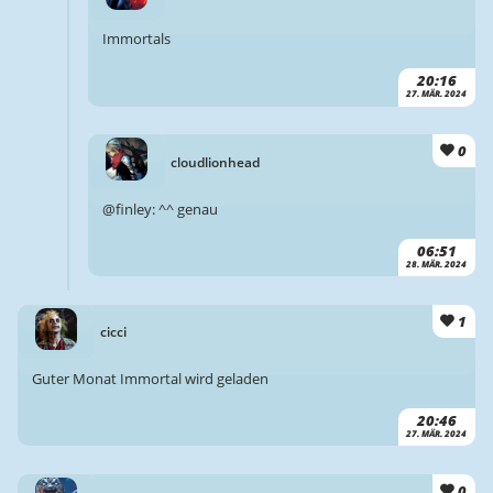
Immortals
20:16
27. MÄR. 2024
0
cloudlionhead
@finley: ^^ genau
06:51
28. MÄR. 2024
1
cicci
Guter Monat Immortal wird geladen
20:46
27. MÄR. 2024
0