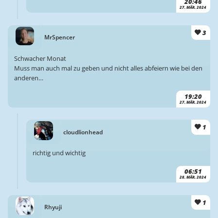
20:46
27. MÄR. 2024
3
MrSpencer
Schwacher Monat
Muss man auch mal zu geben und nicht alles abfeiern wie bei den
anderen…
19:20
27. MÄR. 2024
1
cloudlionhead
richtig und wichtig
06:51
28. MÄR. 2024
1
Rhyuji