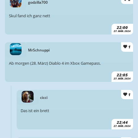
godzilla700
Skul fand ich ganz nett
22:00
27. MÄR. 2024
1
MrSchnuppi
Ab morgen (28. März) Diablo 4 im Xbox Gamepass.
22:05
27. MÄR. 2024
1
cicci
Das ist ein brett
22:44
27. MÄR. 2024