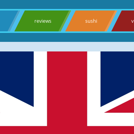
s
reviews
sushi
v