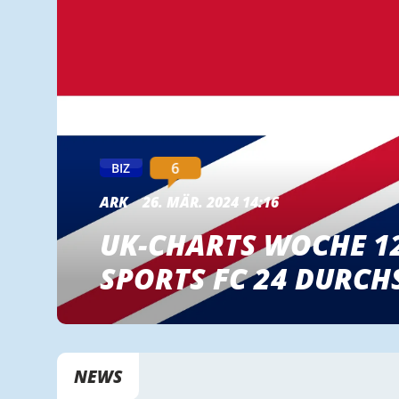
6
BIZ
ARK
26. MÄR. 2024 14:16
UK-CHARTS WOCHE 12
SPORTS FC 24 DURCH
NEWS