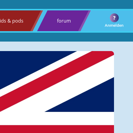
?
ids & pods
forum
Anmelden