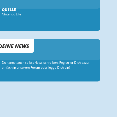
QUELLE
Nintendo Life
DEINE NEWS
Du kannst auch selbst News schreiben. Registrier Dich dazu
einfach in unserem Forum oder logge Dich ein!