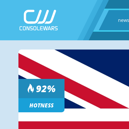
new
92
%
HOTNESS