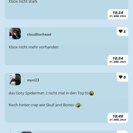
Xbox nicht stark
18:24
21. MÄR. 2024
3
cloudlionhead
Xbox nicht mehr vorhanden
18:34
21. MÄR. 2024
0
muri23
das Goty Spiderman 2 nicht mal in den Top10
Noch hinter crap wie Skull and Bones :
:
18:40
21. MÄR. 2024