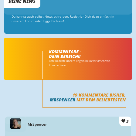
DEINE NEWS
Du kannst auch selbst News schreiben. Registrier Dich dazu einfach in
unserem Forum oder logge Dich ein!
KOMMENTARE -
DEIN BEREICH!!
Bitte beachte unsere Regeln beim Verfassen von
Kommentaren.
19
KOMMENTARE BISHER,
MRSPENCER
MIT DEM BELIEBTESTEN
3
MrSpencer