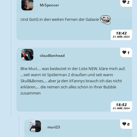
2
MrSpencer
Und GotG in den weiten Fernen der Galaxie
18:42
21. MÄR. 2024
1
cloudlionhead
Btw Muri,… was bedeutet in der Liste NEW, kläre mich auf,
…seit wann ist Spiderman 2 draußen und seit wann
Skull&Bones,… aber ja den XFannys brauch ich das nicht
erklären,… die reimen sich alles schön in Ihrer Bubble
zusammen
18:52
21. MÄR. 2024
0
muri23