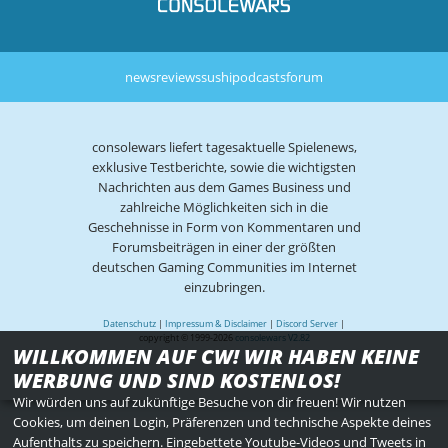
news
reviews
sushi
podcasts
forum
consolewars liefert tagesaktuelle Spielenews,
exklusive Testberichte, sowie die wichtigsten
Nachrichten aus dem Games Business und
zahlreiche Möglichkeiten sich in die
Geschehnisse in Form von Kommentaren und
Forumsbeiträgen in einer der größten
deutschen Gaming Communities im Internet
einzubringen.
Datenschutz
|
Impressum & Disclaimer
|
Discord Server
|
copyright © 1999-2026
consolewars V2.82
WILLKOMMEN AUF CW! WIR HABEN KEINE
WERBUNG UND SIND KOSTENLOS!
Wir würden uns auf zukünftige Besuche von dir freuen! Wir nutzen
Cookies, um deinen Login, Präferenzen und technische Aspekte deines
Aufenthalts zu speichern. Eingebettete Youtube-Videos und Tweets in