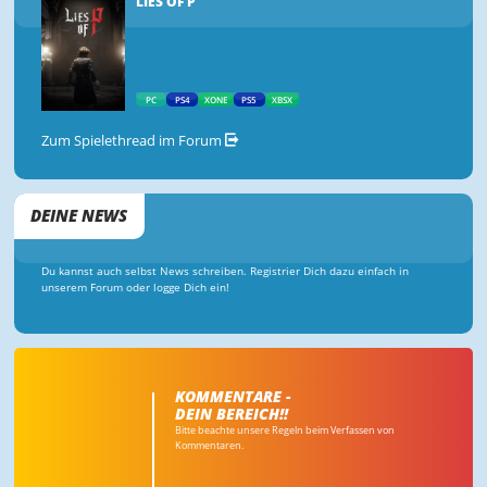
LIES OF P
PC
PS4
XONE
PS5
XBSX
Zum Spielethread im Forum
DEINE NEWS
Du kannst auch selbst News schreiben. Registrier Dich dazu einfach in
unserem Forum oder logge Dich ein!
KOMMENTARE -
DEIN BEREICH!!
Bitte beachte unsere Regeln beim Verfassen von
Kommentaren.