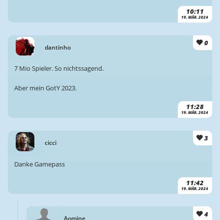
10:11
19. MÄR. 2024
0
dantinho
7 Mio Spieler. So nichtssagend.
Aber mein GotY 2023.
11:28
19. MÄR. 2024
3
cicci
Danke Gamepass
11:42
19. MÄR. 2024
4
Aomine