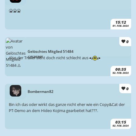
🤮🤮🤮
15:12
01. FEB. 2024
0
Gelöschtes Mitglied 51484
GESPERRT
Also der Trailer sieht doch nicht schlecht aus
00:35
02. FEB. 2024
0
Bomberman82
Bin ich das oder wirkt das ganze nicht eher wie ein Copy&Cat der
PT-Demo an dem Hideo Kojima gearbeitet hat???.
03:15
02. FEB. 2024