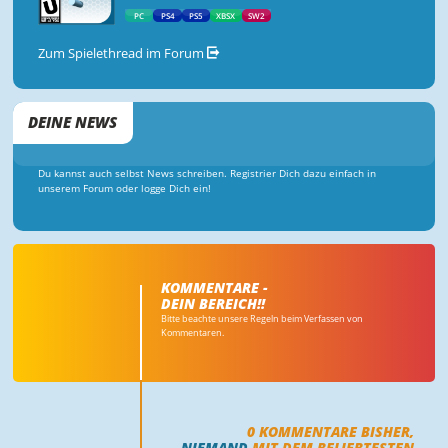
PC
PS4
PS5
XBSX
SW2
Zum Spielethread im Forum
DEINE NEWS
Du kannst auch selbst News schreiben. Registrier Dich dazu einfach in
unserem Forum oder logge Dich ein!
KOMMENTARE -
DEIN BEREICH!!
Bitte beachte unsere Regeln beim Verfassen von
Kommentaren.
0
KOMMENTARE BISHER,
NIEMAND
MIT DEM BELIEBTESTEN