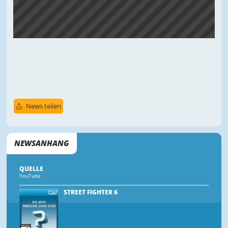
News teilen
NEWSANHANG
QUELLE
YouTube
STREET FIGHTER 6