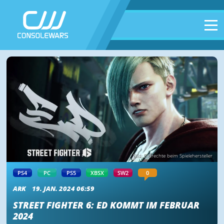
Bild: Bildrechte beim Spielehersteller
PS4
PC
PS5
XBSX
SW2
0
ARK
19. JAN. 2024 06:59
STREET FIGHTER 6: ED KOMMT IM FEBRUAR
2024