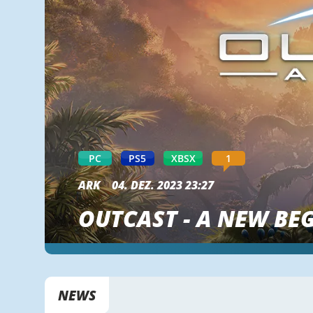
PC
PS5
XBSX
1
ARK
04. DEZ. 2023 23:27
OUTCAST - A NEW BE
NEWS