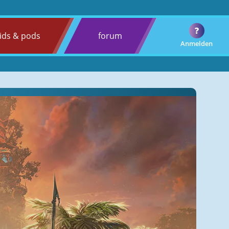
?
ids & pods
forum
Anmelden