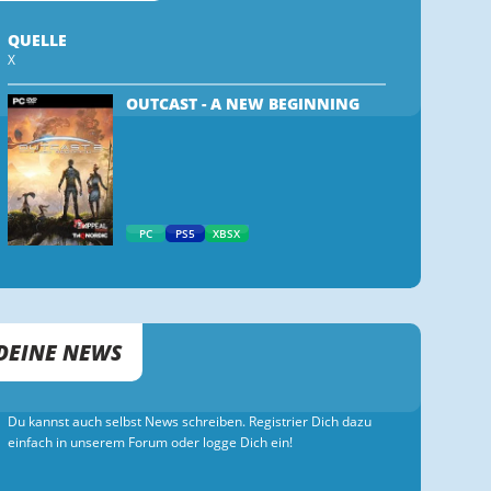
QUELLE
X
OUTCAST - A NEW BEGINNING
PC
PS5
XBSX
DEINE NEWS
Du kannst auch selbst News schreiben. Registrier Dich dazu
einfach in unserem Forum oder logge Dich ein!