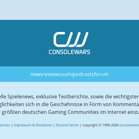
news
reviews
sushi
podcasts
forum
elle Spielenews, exklusive Testberichte, sowie die wichtig
glichkeiten sich in die Geschehnisse in Form von Komment
r größten deutschen Gaming Communities im Internet einz
schutz
|
Impressum & Disclaimer
|
Discord Server
| copyright © 1999-2026
consolewars