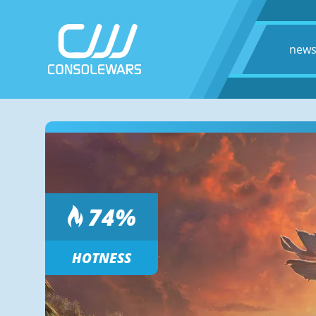
new
74
%
HOTNESS