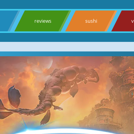
s
reviews
sushi
v