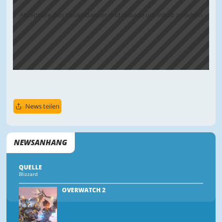
Akzeptiere den Cookiebanner und reloade um Inhalt zu sehen
News teilen
NEWSANHANG
QUELLE
Blizzard
OVERWATCH 2