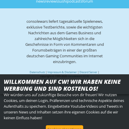
news
reviews
sushi
podcasts
forum
consolewars liefert tagesaktuelle Spielenews,
exklusive Testberichte, sowie die wichtigsten
Nachrichten aus dem Games Business und
zahlreiche Möglichkeiten sich in die
Geschehnisse in Form von Kommentaren und
Forumsbeiträgen in einer der größten
deutschen Gaming Communities im Internet
einzubringen.
Datenschutz
|
Impressum & Disclaimer
|
Discord Server
|
copyright © 1999-2026
consolewars V2.82
WILLKOMMEN AUF CW! WIR HABEN KEINE
WERBUNG UND SIND KOSTENLOS!
Wir würden uns auf zukünftige Besuche von dir freuen! Wir nutzen
Cookies, um deinen Login, Präferenzen und technische Aspekte deines
Aufenthalts zu speichern. Eingebettete Youtube-Videos und Tweets in
unseren News und Inhalten setzen ihre eigenen Cookies auf die wir
keinen Einfluss haben!