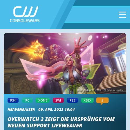
Bild: Bildrechte beim Spielehersteller
4
PS4
PC
XONE
SWI
PS5
XBSX
HEAVENRAISER
09. APR. 2023 16:04
OVERWATCH 2 ZEIGT DIE URSPRÜNGE VOM
NEUEN SUPPORT LIFEWEAVER