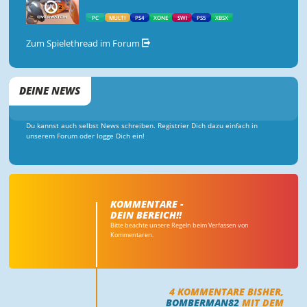
PC
MULTI
PS4
XONE
SWI
PS5
XBSX
Zum Spielethread im Forum
DEINE NEWS
Du kannst auch selbst News schreiben. Registrier Dich dazu einfach in
unserem Forum oder logge Dich ein!
KOMMENTARE -
DEIN BEREICH!!
Bitte beachte unsere Regeln beim Verfassen von
Kommentaren.
4
KOMMENTARE BISHER,
BOMBERMAN82
MIT DEM