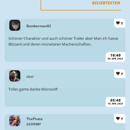
BELIEBTESTEN
1
Bomberman82
Schöner Charakter und auch schöner Trailer aber Man ich hasse
Blizzard und deren monetären Machenschaften.
16:40
09. APR. 2023
1
cicci
Tolles game danke Microsoft
05:48
10. APR. 2023
1
ThePirate
GESPERRT