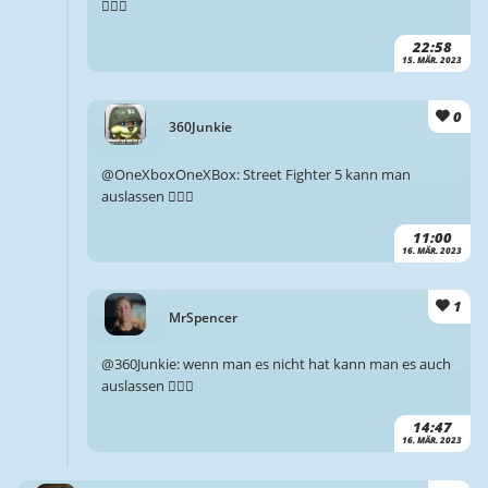
🤷🏻‍♂️
22:58
15. MÄR. 2023
0
360Junkie
@OneXboxOneXBox: Street Fighter 5 kann man
auslassen 🤷🏻‍♂️
11:00
16. MÄR. 2023
1
MrSpencer
@360Junkie: wenn man es nicht hat kann man es auch
auslassen 🤷🏻‍♂️
14:47
16. MÄR. 2023