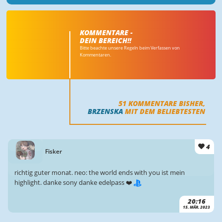
KOMMENTARE -
DEIN BEREICH!!
Bitte beachte unsere Regeln beim Verfassen von
Kommentaren.
51
KOMMENTARE BISHER,
BRZENSKA
MIT DEM BELIEBTESTEN
4
Fisker
richtig guter monat. neo: the world ends with you ist mein
highlight. danke sony danke edelpass ❤️
20:16
15. MÄR. 2023