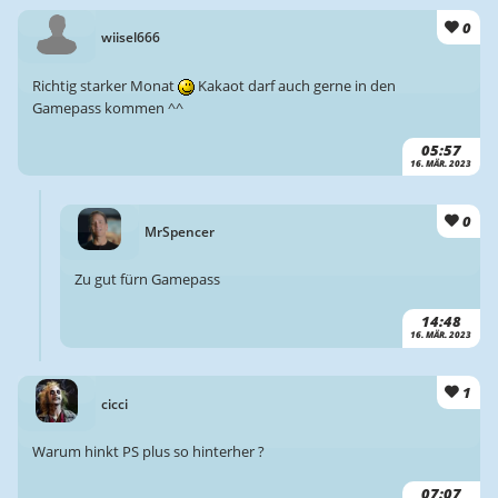
0
wiisel666
Richtig starker Monat
Kakaot darf auch gerne in den
Gamepass kommen ^^
05:57
16. MÄR. 2023
0
MrSpencer
Zu gut fürn Gamepass
14:48
16. MÄR. 2023
1
cicci
Warum hinkt PS plus so hinterher ?
07:07