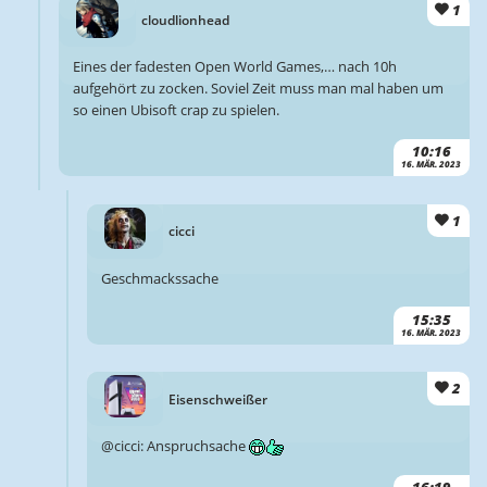
1
cloudlionhead
Eines der fadesten Open World Games,… nach 10h
aufgehört zu zocken. Soviel Zeit muss man mal haben um
so einen Ubisoft crap zu spielen.
10:16
16. MÄR. 2023
1
cicci
Geschmackssache
15:35
16. MÄR. 2023
2
Eisenschweißer
@cicci: Anspruchsache
16:19