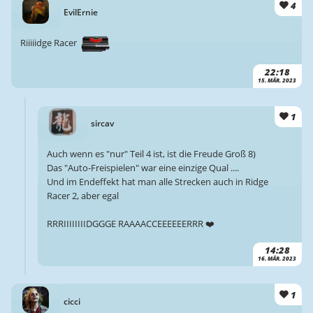
4
EvilErnie
Riiiiidge Racer
22:18
15. MÄR. 2023
1
sircav
Auch wenn es "nur" Teil 4 ist, ist die Freude Groß 8)
Das "Auto-Freispielen" war eine einzige Qual ....
Und im Endeffekt hat man alle Strecken auch in Ridge
Racer 2, aber egal
RRRIIIIIIIIDGGGE RAAAACCEEEEEERRR ❤️
14:28
16. MÄR. 2023
1
cicci