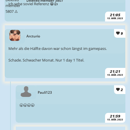
Deleted member 5807
ich sehe soviel Referenz 😁👍
21:05
15. MÄR. 2023
9
Arcturio
Mehr als die Hälfte davon war schon längst im gamepass.
Schade. Schwacher Monat. Nur 1 day 1 Titel.
21:21
15. MÄR. 2023
2
Pauli123
🥱🥱🥱🥱
21:59
15. MÄR. 2023