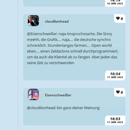
16. MÄR. 2023
0
cloudlionhead
@Eisenschweißer: naja Anspruchssache. Die Story
meehh, die Grafik,… naja,… die deutsche synchro
schrecklich. Stundenlanges farmen,… Open world
eben,… einen Zeldaclone schnell durchprogrammiert,
um da auch die Klientel ab zu fangen. Aber jeden das
seine Zeit zu verschwenden
10:34
17. MÄR. 2023
0
Eisenschweißer
@cloudlionhead: bin ganz deiner Meinung
10:53
17. MÄR. 2023