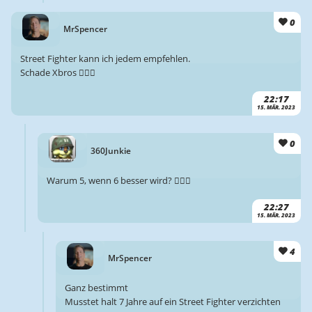
0
MrSpencer
Street Fighter kann ich jedem empfehlen.
Schade Xbros 🤷🏻‍♂️
22:17
15. MÄR. 2023
0
360Junkie
Warum 5, wenn 6 besser wird? 🤷🏻‍♂️
22:27
15. MÄR. 2023
4
MrSpencer
Ganz bestimmt
Musstet halt 7 Jahre auf ein Street Fighter verzichten