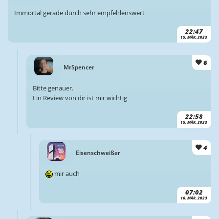
Immortal gerade durch sehr empfehlenswert
22:47
15. MÄR. 2023
6
MrSpencer
Bitte genauer.
Ein Review von dir ist mir wichtig
22:58
15. MÄR. 2023
4
Eisenschweißer
mir auch
07:02
16. MÄR. 2023