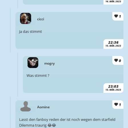
16. MÄR. 2023
1
cicci
Ja das stimmt
22:36
15. MÄR. 2023
0
mogry
Was stimmt ?
23:03
15. MÄR. 2023
1
Aomine
Lasst den fanboy reden der ist noch wegen dem starfield
Dilemma traurig 😂😂