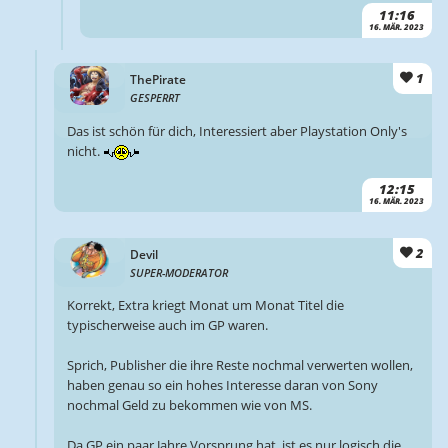
11:16
16. MÄR. 2023
1
ThePirate
GESPERRT
Das ist schön für dich, Interessiert aber Playstation Only's
nicht.
12:15
16. MÄR. 2023
2
Devil
SUPER-MODERATOR
Korrekt, Extra kriegt Monat um Monat Titel die
typischerweise auch im GP waren.
Sprich, Publisher die ihre Reste nochmal verwerten wollen,
haben genau so ein hohes Interesse daran von Sony
nochmal Geld zu bekommen wie von MS.
Da GP ein paar Jahre Vorsprung hat, ist es nur logisch die