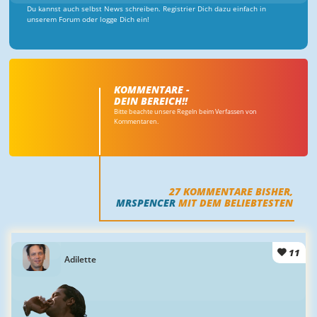
Du kannst auch selbst News schreiben. Registrier Dich dazu einfach in
unserem Forum oder logge Dich ein!
KOMMENTARE -
DEIN BEREICH!!
Bitte beachte unsere Regeln beim Verfassen von
Kommentaren.
27
KOMMENTARE BISHER,
MRSPENCER
MIT DEM BELIEBTESTEN
11
Adilette