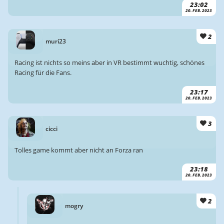
23:02
20. FEB. 2023
2
muri23
Racing ist nichts so meins aber in VR bestimmt wuchtig, schönes
Racing für die Fans.
23:17
20. FEB. 2023
3
cicci
Tolles game kommt aber nicht an Forza ran
23:18
20. FEB. 2023
2
mogry