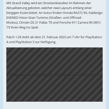
Mit Grand Valley wird ein Streckenklassiker im Rahmen der
Aktualisierung geboten, welcher zwei Layouts entlang einer
bergigen Küste bietet. An Autos finden Honda RA272 ‘65, Italdesign
EXENEO Vision Gran Turismo (Straßen- und Offroad-
Modus), Citroën DS 21 Pallas ‘70 und Porsche 911 Carrera RS (901)
‘73 ihren Weg ins Spiel.
Patch 1.29 steht ab dem 21. Februar 2023 um 7 Uhr für PlayStation
4 und PlayStation 5 zur Verfügung.
Akzeptiere den Cookiebanner und reloade um Inhalt zu sehen