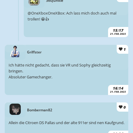
360Junkie
@OneXboxOneXBox: Ach lass mich doch auch mal
trollen! 😁👍
15:17
21. FEB. 2023
1
Griffster
Ich hätte nicht gedacht, dass sie VR und Sophy gleichzeitig
bringen.
Absoluter Gamechanger.
16:14
21. FEB. 2023
0
Bomberman82
Allein die Citroen DS Pallas und der alte 911er sind nen Kaufgrund.