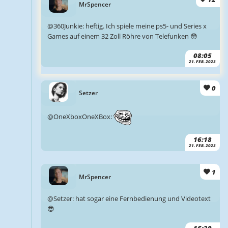
MrSpencer
@360Junkie: heftig. Ich spiele meine ps5- und Series x
Games auf einem 32 Zoll Röhre von Telefunken 😳
08:05
21. FEB. 2023
0
Setzer
@OneXboxOneXBox:
16:18
21. FEB. 2023
1
MrSpencer
@Setzer: hat sogar eine Fernbedienung und Videotext
😎