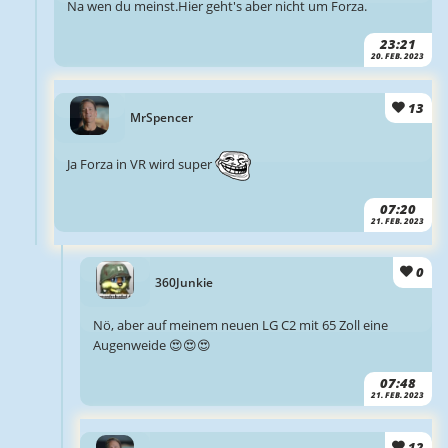
Na wen du meinst.Hier geht's aber nicht um Forza.
23:21
20. FEB. 2023
13
MrSpencer
Ja Forza in VR wird super
07:20
21. FEB. 2023
0
360Junkie
Nö, aber auf meinem neuen LG C2 mit 65 Zoll eine
Augenweide 😍😍😍
07:48
21. FEB. 2023
12