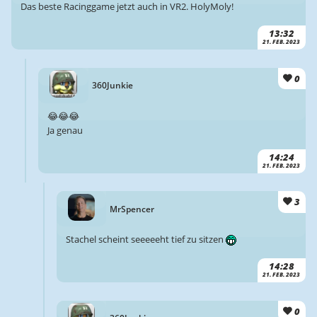
Das beste Racinggame jetzt auch in VR2. HolyMoly!
13:32
21. FEB. 2023
0
360Junkie
😂😂😂
Ja genau
14:24
21. FEB. 2023
3
MrSpencer
Stachel scheint seeeeeht tief zu sitzen
14:28
21. FEB. 2023
0