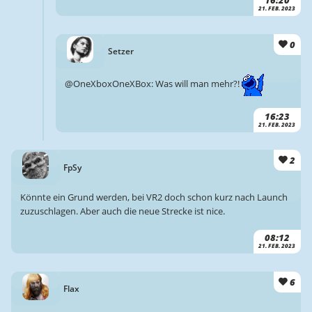
16:20
21. FEB. 2023
0
Setzer
@OneXboxOneXBox: Was will man mehr?!
16:23
21. FEB. 2023
2
FpSy
Könnte ein Grund werden, bei VR2 doch schon kurz nach Launch
zuzuschlagen. Aber auch die neue Strecke ist nice.
08:12
21. FEB. 2023
6
Flax