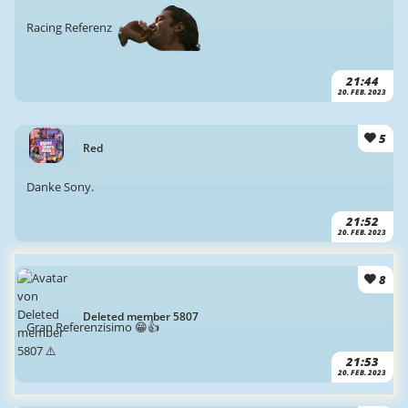
Racing Referenz
21:44
20. FEB. 2023
5
Red
Danke Sony.
21:52
20. FEB. 2023
8
Deleted member 5807
Gran Referenzisimo 😁👍
21:53
20. FEB. 2023