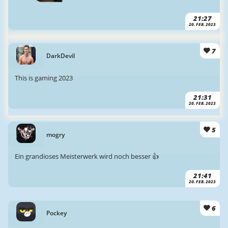
21:27
20. FEB. 2023
7
DarkDevil
This is gaming 2023
21:31
20. FEB. 2023
5
mogry
Ein grandioses Meisterwerk wird noch besser 👍
21:41
20. FEB. 2023
6
Pockey