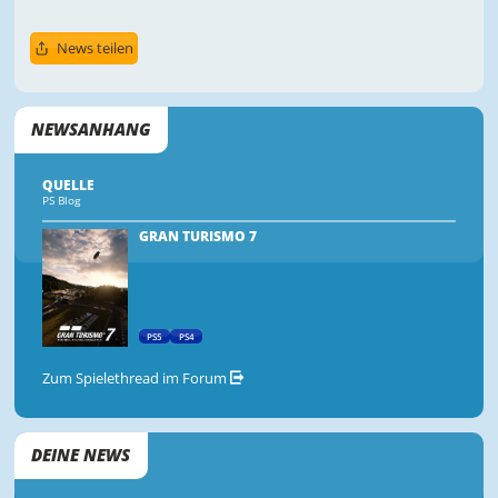
News teilen
NEWSANHANG
QUELLE
PS Blog
GRAN TURISMO 7
PS5
PS4
Zum Spielethread im Forum
DEINE NEWS