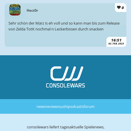
0
Hect0r
Sehr schön der März is eh voll und so kann man bis zum Release
von Zelda TotK nochmal n Leckerbissen durch snacken
16:51
02. FEB. 2023
news
reviews
sushi
podcasts
forum
consolewars liefert tagesaktuelle Spielenews,