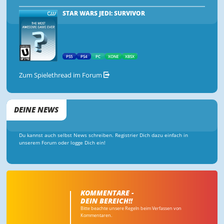
STAR WARS JEDI: SURVIVOR
PS5
PS4
PC
XONE
XBSX
Zum Spielethread im Forum
DEINE NEWS
Du kannst auch selbst News schreiben. Registrier Dich dazu einfach in
unserem Forum oder logge Dich ein!
KOMMENTARE -
DEIN BEREICH!!
Bitte beachte unsere Regeln beim Verfassen von
Kommentaren.