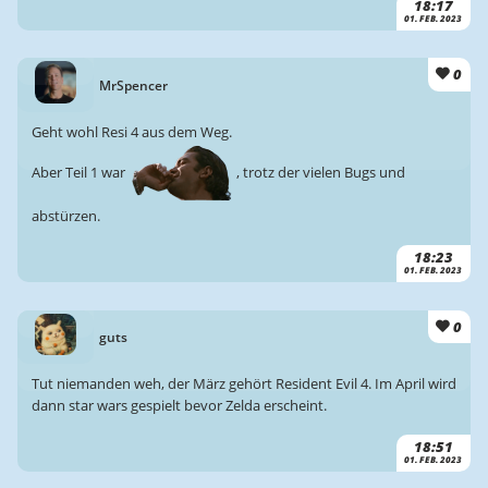
18:17
01. FEB. 2023
0
MrSpencer
Geht wohl Resi 4 aus dem Weg.
Aber Teil 1 war
, trotz der vielen Bugs und
abstürzen.
18:23
01. FEB. 2023
0
guts
Tut niemanden weh, der März gehört Resident Evil 4. Im April wird
dann star wars gespielt bevor Zelda erscheint.
18:51
01. FEB. 2023