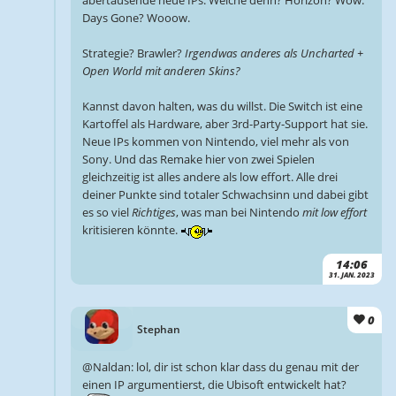
abertausende neue IPs. Welche denn? Horizon? Wow.
Days Gone? Wooow.
Strategie? Brawler?
Irgendwas anderes als Uncharted +
Open World mit anderen Skins?
Kannst davon halten, was du willst. Die Switch ist eine
Kartoffel als Hardware, aber 3rd-Party-Support hat sie.
Neue IPs kommen von Nintendo, viel mehr als von
Sony. Und das Remake hier von zwei Spielen
gleichzeitig ist alles andere als low effort. Alle drei
deiner Punkte sind totaler Schwachsinn und dabei gibt
es so viel
Richtiges
, was man bei Nintendo
mit low effort
kritisieren könnte.
14:06
31. JAN. 2023
0
Stephan
@Naldan: lol, dir ist schon klar dass du genau mit der
einen IP argumentierst, die Ubisoft entwickelt hat?