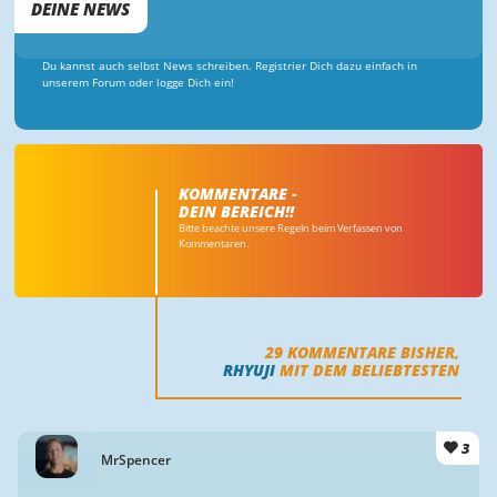
DEINE NEWS
Du kannst auch selbst News schreiben. Registrier Dich dazu einfach in
unserem Forum oder logge Dich ein!
KOMMENTARE -
DEIN BEREICH!!
Bitte beachte unsere Regeln beim Verfassen von
Kommentaren.
29
KOMMENTARE BISHER,
RHYUJI
MIT DEM BELIEBTESTEN
3
MrSpencer