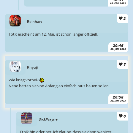
01. FEB. 2023
2
Reinhart
TotK erscheint am 12. Mai, ist schon länger offiziell.
20:46
30. JAN. 2023
7
Rhyuji
Wie krieg vorbei?
Nene hätten sie von Anfang an einfach raus hauen sollen...
20:58
30. JAN. 2023
0
DickWayne
Ethik hin oder her; ich glaube, dass sie dann weniger