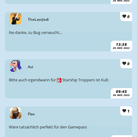
29. NOV. 2022
0
TheLastJedi
Ne danke, zu Bug verseucht...
13:38
29. NOV. 2022
0
Avi
Bitte auch irgendwann für
Starship Troppers ist Kult.
09:45
30. NOV. 2022
1
Flax
Wäre tatsächlich perfekt für den Gamepass