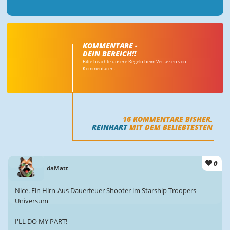
KOMMENTARE -
DEIN BEREICH!!
Bitte beachte unsere Regeln beim Verfassen von
Kommentaren.
16
KOMMENTARE BISHER,
REINHART
MIT DEM BELIEBTESTEN
0
daMatt
Nice. Ein Hirn-Aus Dauerfeuer Shooter im Starship Troopers
Universum
I'LL DO MY PART!