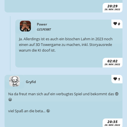
20:29
28. NOV. 2022
0
Power
GESPERRT
Ja. Allerdings ist es auch ein bisschen Lahm in 2023 noch
einen auf 3D Towergame zu machen, inkl. Storyausrede
warum die KI doof ist.
02:02
29. NOV. 2022
1
Gryfid
Na da freut man sich auf ein verbugtes Spiel und bekommt das 😨
😀
viel Spaß an die beta... 🤪
20:35
28. NOV. 2022