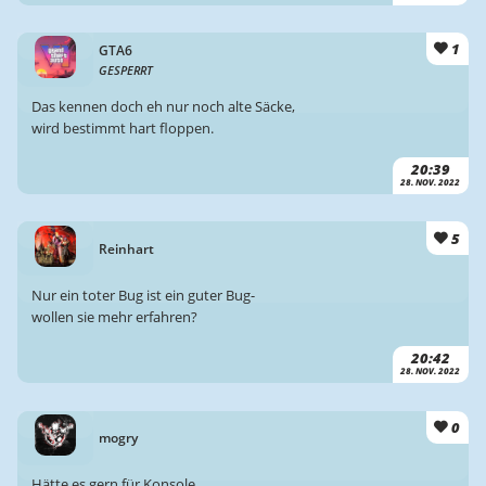
1
GTA6
GESPERRT
Das kennen doch eh nur noch alte Säcke,
wird bestimmt hart floppen.
20:39
28. NOV. 2022
5
Reinhart
Nur ein toter Bug ist ein guter Bug-
wollen sie mehr erfahren?
20:42
28. NOV. 2022
0
mogry
Hätte es gern für Konsole