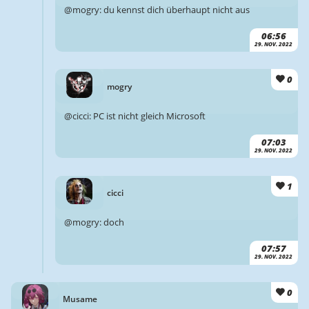
@mogry: du kennst dich überhaupt nicht aus
06:56
29. NOV. 2022
0
mogry
@cicci: PC ist nicht gleich Microsoft
07:03
29. NOV. 2022
1
cicci
@mogry: doch
07:57
29. NOV. 2022
0
Musame