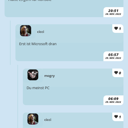
20:51
28. NOV. 2022
1
cicci
Erst ist Microsoft dran
05:57
29. NOV. 2022
0
mogry
Du meinst PC
06:09
29. NOV. 2022
1
cicci