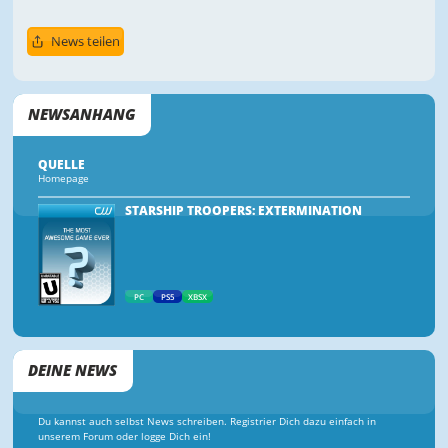
News teilen
NEWSANHANG
QUELLE
Homepage
STARSHIP TROOPERS: EXTERMINATION
PC
PS5
XBSX
DEINE NEWS
Du kannst auch selbst News schreiben. Registrier Dich dazu einfach in
unserem Forum oder logge Dich ein!